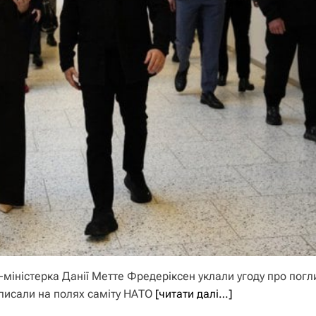
міністерка Данії Метте Фредеріксен уклали угоду про пог
дписали на полях саміту НАТО
[читати далі…]