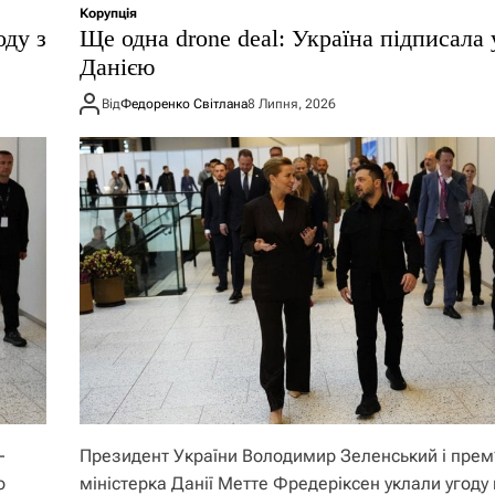
Корупція
оду з
Ще одна drone deal: Україна підписала 
Данією
Від
Федоренко Світлана
8 Липня, 2026
-
Президент України Володимир Зеленський і прем
о
міністерка Данії Метте Фредеріксен уклали угоду