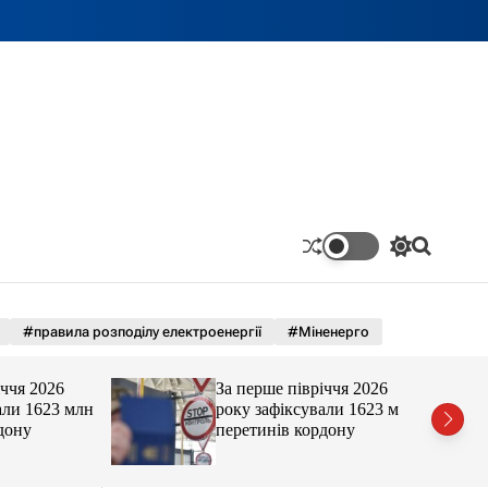
П
П
е
о
р
ш
е
у
м
к
#правила розподілу електроенергії
#Міненерго
и
к
а
 2026
За перше півріччя 2026
ч
 1623 млн
року зафіксували 1623 млн
к
у
перетинів кордону
о
л
ь