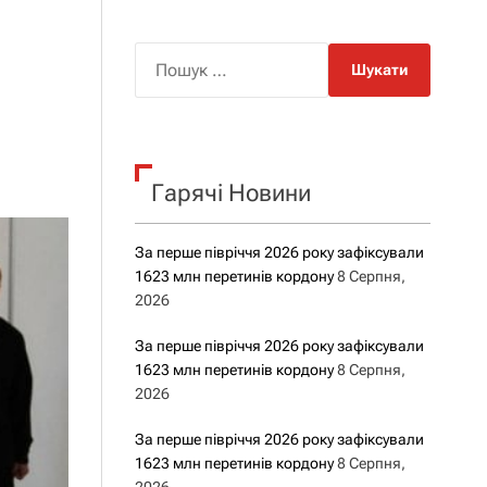
о
р
о
П
в
о
о
г
ш
о
у
р
е
к
ж
Гарячі Новини
:
и
м
у
За перше півріччя 2026 року зафіксували
1623 млн перетинів кордону
8 Серпня,
2026
За перше півріччя 2026 року зафіксували
1623 млн перетинів кордону
8 Серпня,
2026
За перше півріччя 2026 року зафіксували
1623 млн перетинів кордону
8 Серпня,