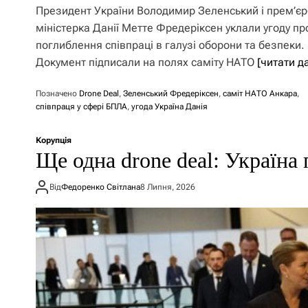
Президент України Володимир Зеленський і прем’єр
міністерка Данії Метте Фредеріксен уклали угоду пр
поглиблення співпраці в галузі оборони та безпеки.
Документ підписали на полях саміту НАТО
[читати д
Позначено
Drone Deal
,
Зеленський Фредеріксен
,
саміт НАТО Анкара
,
співпраця у сфері БПЛА
,
угода Україна Данія
Корупція
Ще одна drone deal: Україна 
Від
Федоренко Світлана
8 Липня, 2026