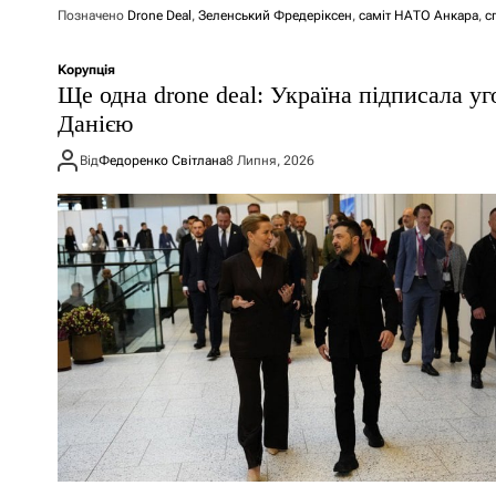
Позначено
Drone Deal
,
Зеленський Фредеріксен
,
саміт НАТО Анкара
,
с
Корупція
Ще одна drone deal: Україна підписала уг
Данією
Від
Федоренко Світлана
8 Липня, 2026