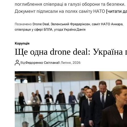
поглиблення співпраці в галузі оборони та безпеки.
Документ підписали на полях саміту НАТО
[читати д
Позначено
Drone Deal
,
Зеленський Фредеріксен
,
саміт НАТО Анкара
,
співпраця у сфері БПЛА
,
угода Україна Данія
Корупція
Ще одна drone deal: Україна 
Від
Федоренко Світлана
8 Липня, 2026