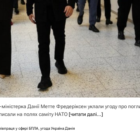
міністерка Данії Метте Фредеріксен уклали угоду про пог
дписали на полях саміту НАТО
[читати далі…]
півпраця у сфері БПЛА
,
угода Україна Данія