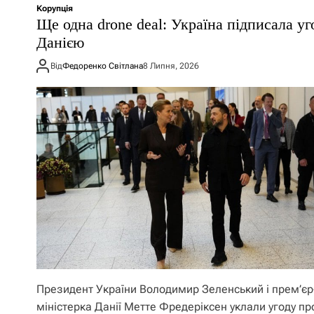
Корупція
Ще одна drone deal: Україна підписала уг
Данією
Від
Федоренко Світлана
8 Липня, 2026
Президент України Володимир Зеленський і прем’єр
міністерка Данії Метте Фредеріксен уклали угоду пр