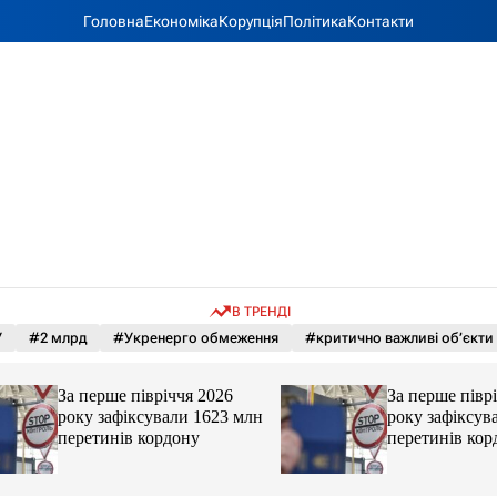
Головна
Економіка
Корупція
Політика
Контакти
В ТРЕНДІ
У
#2 млрд
#Укренерго обмеження
#критично важливі об’єкти
За перше півріччя 2026
За перше півріччя
року зафіксували 1623 млн
року зафіксували
перетинів кордону
перетинів кордон