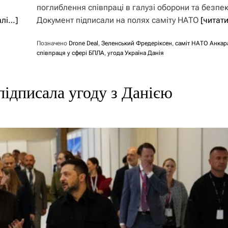
поглиблення співпраці в галузі оборони та безпек
алі…]
Документ підписали на полях саміту НАТО
[читат
Позначено
Drone Deal
,
Зеленський Фредеріксен
,
саміт НАТО Анкар
співпраця у сфері БПЛА
,
угода Україна Данія
підписала угоду з Данією