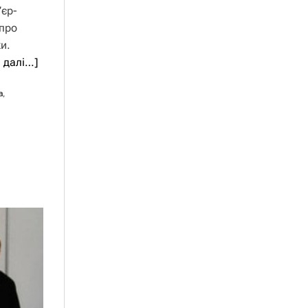
’єр-
 про
и.
и далі…]
а
,