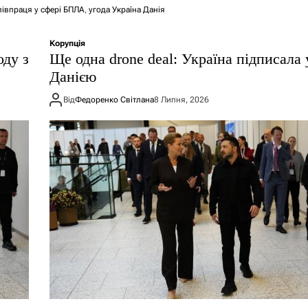
півпраця у сфері БПЛА
,
угода Україна Данія
Корупція
оду з
Ще одна drone deal: Україна підписала 
Данією
Від
Федоренко Світлана
8 Липня, 2026