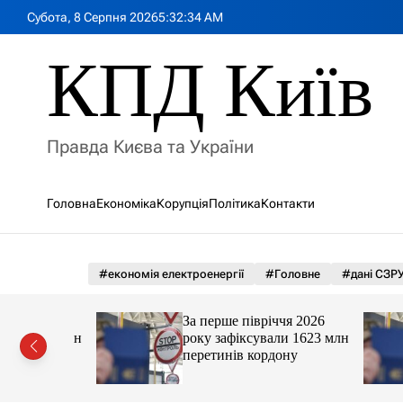
П
Субота, 8 Серпня 2026
5
:
32
:
36
AM
е
р
КПД Київ
е
й
т
и
Правда Києва та України
д
о
в
Головна
Економіка
Корупція
Політика
Контакти
м
і
с
т
#економія електроенергії
#Головне
#дані СЗР
у
я 2026
За перше півріччя 2026
 1623 млн
року зафіксували 1623 млн
ну
перетинів кордону