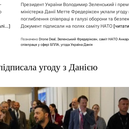
-
Президент України Володимир Зеленський і прем
о
міністерка Данії Метте Фредеріксен уклали угоду
поглиблення співпраці в галузі оборони та безпек
алі…]
Документ підписали на полях саміту НАТО
[читат
Позначено
Drone Deal
,
Зеленський Фредеріксен
,
саміт НАТО Анкар
співпраця у сфері БПЛА
,
угода Україна Данія
підписала угоду з Данією