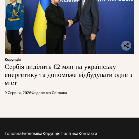
Корупція
Сербія виділить €2 млн на українську
енергетику та допоможе відбудувати одне з
міст
9 Серпня, 2026
Федоренко Світлана
Головна
Економіка
Корупція
Політика
Контакти