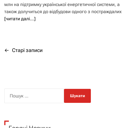
млн на підтримку української енергетичної системи, а
також долучиться до відбудови одного з постраждалих
[читати далі…]
←
Старі записи
Н
а
в
і
П
о
г
ш
а
у
к
ц
: