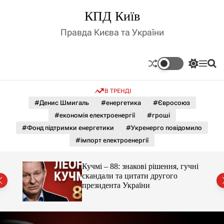
П
КПД Київ
е
р
Правда Києва та України
е
й
т
П
М
П
и
е
е
о
д
р
н
ш
В ТРЕНДІ
е
ю
у
о
м
к
#Денис Шмигаль
#енергетика
#Євросоюз
в
и
м
#економія електроенергії
#гроші
к
і
а
#Фонд підтримки енергетики
#Укренерго повідомило
ч
с
#імпорт електроенергії
к
т
о
у
л
гучні
Кучмі – 88: знакові рішення, гучні
ь
скандали та цитати другого
о
президента України
р
о
в
о
г