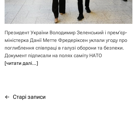
Президент України Володимир Зеленський і прем’єр-
міністерка Данії Метте Фредеріксен уклали угоду про
поглиблення співпраці в галузі оборони та безпеки.
Документ підписали на полях саміту НАТО
[читати далі…]
←
Старі записи
Н
а
в