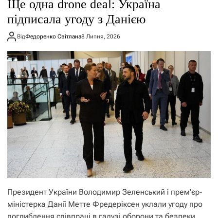
Ще одна drone deal: Україна
підписала угоду з Данією
Від
Федоренко Світлана
8 Липня, 2026
Президент України Володимир Зеленський і прем’єр-
міністерка Данії Метте Фредеріксен уклали угоду про
поглиблення співпраці в галузі оборони та безпеки.