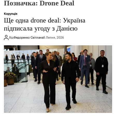
Позначка:
Drone Deal
о
р
е
Корупція
ж
Ще одна drone deal: Україна
и
м
підписала угоду з Данією
у
Від
Федоренко Світлана
8 Липня, 2026