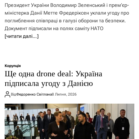
Президент України Володимир Зеленський і прем’єр-
міністерка Данії Метте Фредеріксен уклали угоду про
поглиблення співпраці в галузі оборони та безпеки.
Документ підписали на полях саміту НАТО
[читати далі…]
Корупція
Ще одна drone deal: Україна
підписала угоду з Данією
Від
Федоренко Світлана
8 Липня, 2026