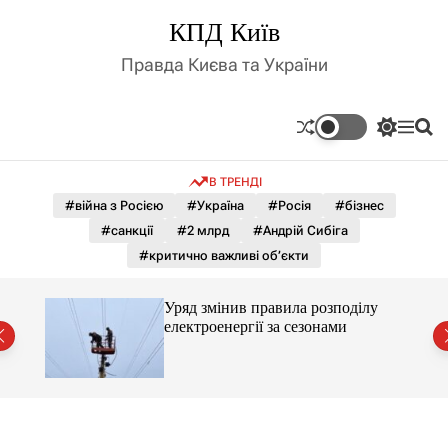
П
КПД Київ
е
р
Правда Києва та України
е
й
т
П
М
П
и
е
е
о
д
р
н
ш
В ТРЕНДІ
е
ю
у
о
м
к
#війна з Росією
#Україна
#Росія
#бізнес
в
и
м
#санкції
#2 млрд
#Андрій Сибіга
к
і
а
#критично важливі об’єкти
ч
с
к
т
о
лу
Уряд змінив правила розподілу
у
л
електроенергії за сезонами
ь
о
р
о
в
о
г