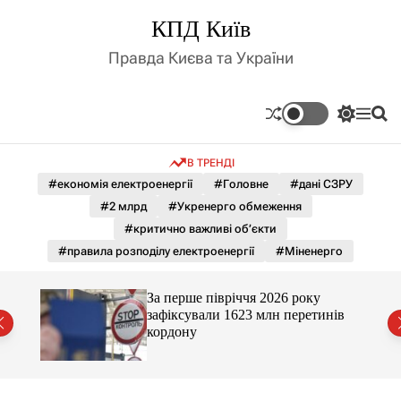
П
КПД Київ
е
р
Правда Києва та України
е
й
т
П
М
П
и
е
е
о
д
р
н
ш
В ТРЕНДІ
е
ю
у
о
м
к
#економія електроенергії
#Головне
#дані СЗРУ
в
и
м
#2 млрд
#Укренерго обмеження
к
і
а
#критично важливі об’єкти
ч
с
#правила розподілу електроенергії
#Міненерго
к
т
о
у
л
За перше півріччя 2026 року
ь
нів
зафіксували 1623 млн перетинів
о
кордону
р
о
в
о
г