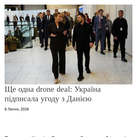
о
р
е
ж
и
м
у
Ще одна drone deal: Україна
підписала угоду з Данією
8 Липня, 2026