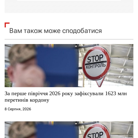
і
я
Вам також може сподобатися
з
а
п
и
с
За перше півріччя 2026 року зафіксували 1623 млн
і
перетинів кордону
8 Серпня, 2026
в