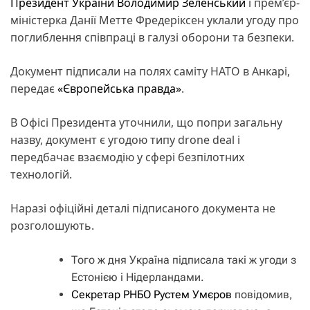
Президент України Володимир Зеленський
і прем’єр-
міністерка Данії Метте Фредеріксен уклали угоду про
поглиблення співпраці в галузі оборони та безпеки.
Документ підписали на полях саміту НАТО в Анкарі,
передає
«Європейська правда»
.
В Офісі Президента уточнили, що попри загальну
назву, документ є угодою типу drone deal і
передбачає взаємодію у сфері безпілотних
технологій.
Наразі офіційні деталі підписаного документа не
розголошують.
Того ж дня Україна підписала такі ж угоди з
Естонією і Нідерландами.
Секретар РНБО Рустем Умєров
повідомив,