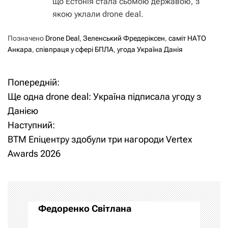
що Естонія стала сьомою державою, з
якою уклали drone deal.
Позначено
Drone Deal
,
Зеленський Фредеріксен
,
саміт НАТО
Анкара
,
співпраця у сфері БПЛА
,
угода Україна Данія
Попередній:
Н
Ще одна drone deal: Україна підписала угоду з
а
Данією
Наступний:
в
ВТМ Епіцентру здобули три нагороди Vertex
і
Awards 2026
г
а
Федоренко Світлана
ц