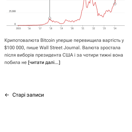
Крипотовалюта Bitcoin уперше перевищила вартість у
$100 000, пише Wall Street Journal. Валюта зростала
після виборів президента США і за чотири тижні вона
побила не
[читати далі…]
←
Старі записи
Н
а
в