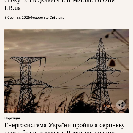
спеку без відключень Шмигаль новини
LB.ua
8 Серпня, 2026
Федоренко Світлана
Корупція
Енергосистема України пройшла серпневу
спеку без відключень Шмигаль новини