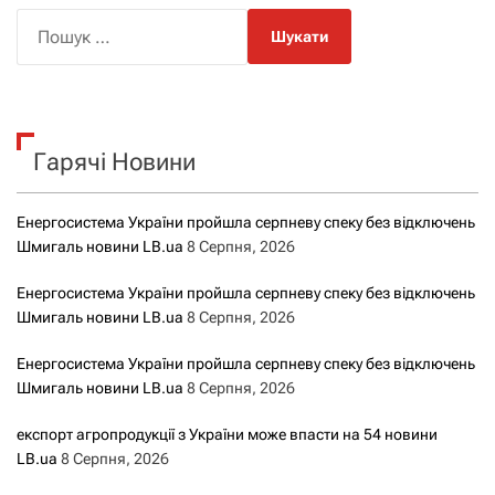
і
П
о
г
ш
а
у
к
ц
Гарячі Новини
:
і
Енергосистема України пройшла серпневу спеку без відключень
я
Шмигаль новини LB.ua
8 Серпня, 2026
з
Енергосистема України пройшла серпневу спеку без відключень
Шмигаль новини LB.ua
8 Серпня, 2026
а
Енергосистема України пройшла серпневу спеку без відключень
з
Шмигаль новини LB.ua
8 Серпня, 2026
а
експорт агропродукції з України може впасти на 54 новини
LB.ua
8 Серпня, 2026
п