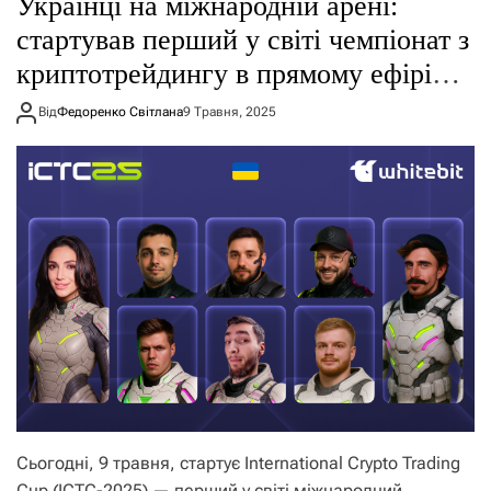
Українці на міжнародній арені:
стартував перший у світі чемпіонат з
криптотрейдингу в прямому ефірі
ICTC
Від
Федоренко Світлана
9 Травня, 2025
Сьогодні, 9 травня, стартує International Crypto Trading
Cup (ICTC-2025) — перший у світі міжнародний