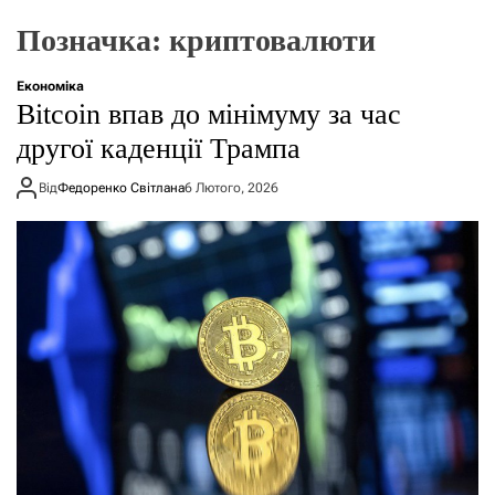
о
р
Позначка:
криптовалюти
е
ж
и
Економіка
м
Bitcoin впав до мінімуму за час
у
другої каденції Трампа
Від
Федоренко Світлана
6 Лютого, 2026