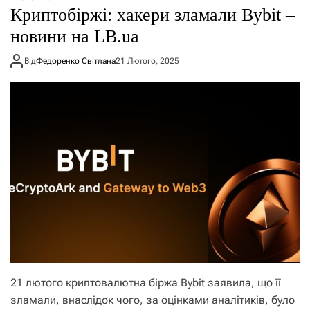
Криптобіржі: хакери зламали Bybit –
новини на LB.ua
Від
Федоренко Світлана
21 Лютого, 2025
21 лютого криптовалютна біржа Bybit заявила, що її
зламали, внаслідок чого, за оцінками аналітиків, було