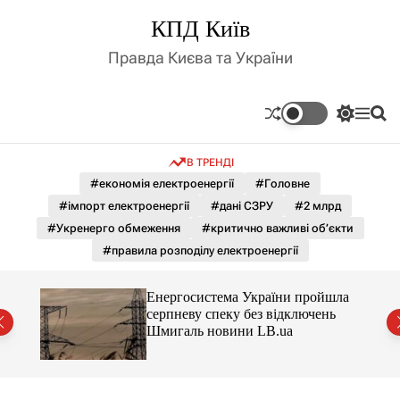
П
КПД Київ
е
р
Правда Києва та України
е
й
т
П
М
П
и
е
е
о
д
р
н
ш
В ТРЕНДІ
е
ю
у
о
м
к
#економія електроенергії
#Головне
в
и
м
#імпорт електроенергії
#дані СЗРУ
#2 млрд
к
і
а
#Укренерго обмеження
#критично важливі об’єкти
ч
с
#правила розподілу електроенергії
к
т
о
у
л
шла
Енергосистема України пройшла
ь
нь
серпневу спеку без відключень
о
Шмигаль новини LB.ua
р
о
в
о
г