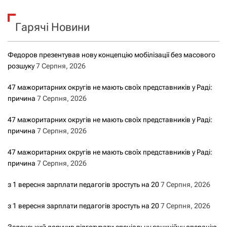
а
у
к
ц
Гарячі Новини
:
і
Федоров презентував нову концепцію мобілізації без масового
я
розшуку
7 Серпня, 2026
з
47 мажоритарних округів не мають своїх представників у Раді:
причина
7 Серпня, 2026
а
47 мажоритарних округів не мають своїх представників у Раді:
з
причина
7 Серпня, 2026
а
47 мажоритарних округів не мають своїх представників у Раді:
причина
7 Серпня, 2026
п
з 1 вересня зарплати педагогів зростуть на 20
7 Серпня, 2026
и
з 1 вересня зарплати педагогів зростуть на 20
7 Серпня, 2026
с
Зеленський доручив підготувати спеціальну санкційну операцію