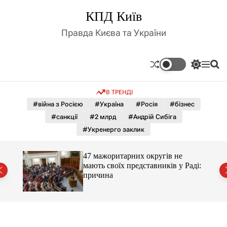
П
КПД Київ
е
р
Правда Києва та України
е
й
т
П
М
П
и
е
е
о
д
р
н
ш
В ТРЕНДІ
е
ю
у
о
м
к
#війна з Росією
#Україна
#Росія
#бізнес
в
и
м
#санкції
#2 млрд
#Андрій Сибіга
к
і
а
#Укренерго заклик
ч
с
к
т
о
47 мажоритарних округів не
у
л
мають своїх представників у Раді:
ь
причина
о
р
о
в
о
г