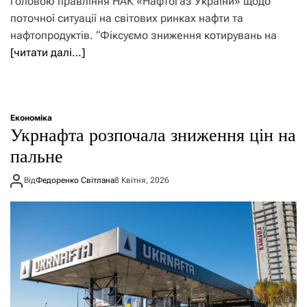
головою правління НАК «Нафтогаз України» щодо
поточної ситуації на світових ринках нафти та
нафтопродуктів. “Фіксуємо зниження котирувань на
[читати далі…]
Економіка
Укрнафта розпочала зниження цін на
пальне
Від
Федоренко Світлана
8 Квітня, 2026