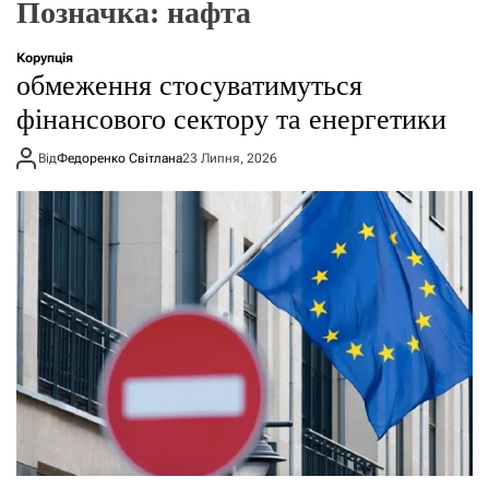
Позначка:
нафта
о
р
е
Корупція
ж
обмеження стосуватимуться
и
м
фінансового сектору та енергетики
у
Від
Федоренко Світлана
23 Липня, 2026