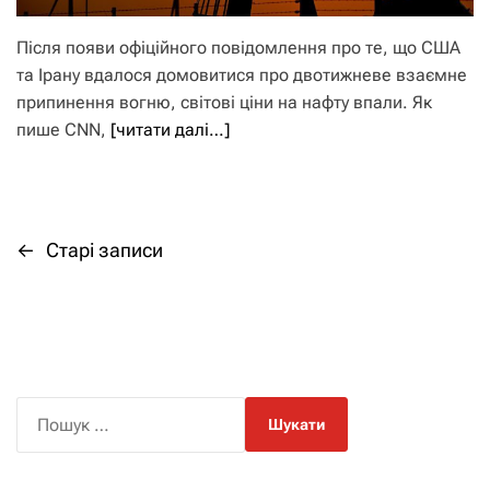
Після появи офіційного повідомлення про те, що США
та Ірану вдалося домовитися про двотижневе взаємне
припинення вогню, світові ціни на нафту впали. Як
пише CNN,
[читати далі…]
←
Старі записи
Н
а
в
і
П
о
г
ш