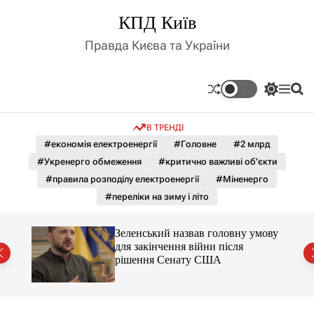
П
КПД Київ
е
р
Правда Києва та України
е
й
т
П
М
П
и
е
е
о
д
р
н
ш
В ТРЕНДІ
е
ю
у
о
м
к
#економія електроенергії
#Головне
#2 млрд
в
и
м
#Укренерго обмеження
#критично важливі об’єкти
к
і
а
#правила розподілу електроенергії
#Міненерго
ч
с
#переліки на зиму і літо
к
т
о
у
л
мову
Зеленський назвав головну умову
ь
для закінчення війни після
о
рішення Сенату США
р
о
в
о
г