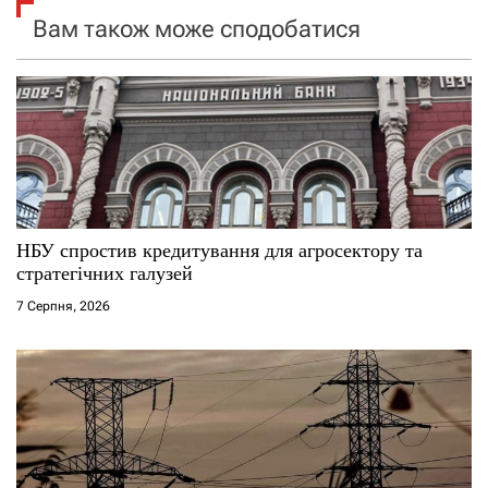
Вам також може сподобатися
з
а
п
и
с
НБУ спростив кредитування для агросектору та
і
стратегічних галузей
7 Серпня, 2026
в