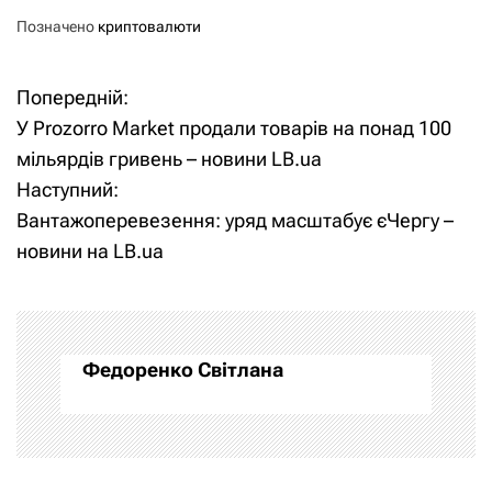
Позначено
криптовалюти
Попередній:
Н
У Prozorro Market продали товарів на понад 100
а
мільярдів гривень – новини LB.ua
Наступний:
в
Вантажоперевезення: уряд масштабує єЧергу –
і
новини на LB.ua
г
а
Федоренко Світлана
ц
і
я