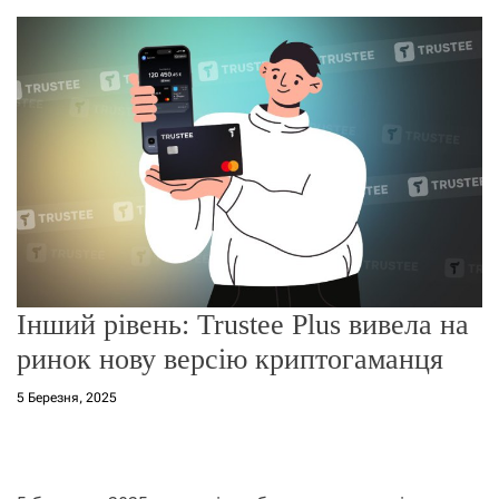
о
р
е
ж
и
м
у
Інший рівень: Trustee Plus вивела на
ринок нову версію криптогаманця
5 Березня, 2025