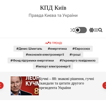
П
КПД Київ
е
р
Правда Києва та України
е
й
т
П
М
П
и
е
е
о
д
р
н
ш
В ТРЕНДІ
е
ю
у
о
м
к
#Денис Шмигаль
#енергетика
#Євросоюз
в
и
м
#економія електроенергії
#гроші
к
і
а
#Фонд підтримки енергетики
#Укренерго повідомило
ч
с
#імпорт електроенергії
к
т
о
у
л
гучні
Кучмі – 88: знакові рішення, гучні
ь
скандали та цитати другого
о
президента України
р
о
в
о
г