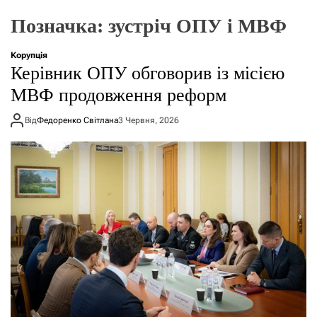
о
р
Позначка:
зустріч ОПУ і МВФ
е
ж
и
Корупція
м
Керівник ОПУ обговорив із місією
у
МВФ продовження реформ
Від
Федоренко Світлана
3 Червня, 2026