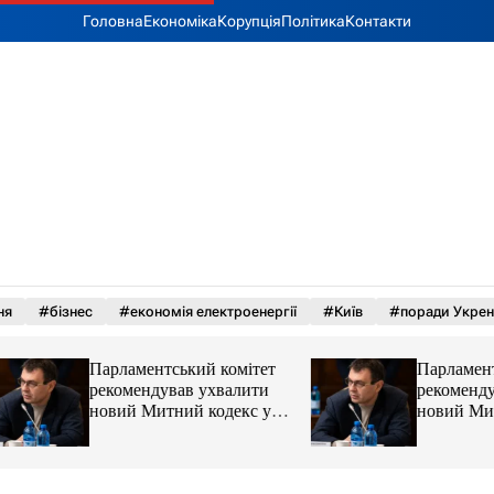
Головна
Економіка
Корупція
Політика
Контакти
ня
#бізнес
#економія електроенергії
#Київ
#поради Укрен
Парламентський комітет
Парламентський к
рекомендував ухвалити
рекомендував ухв
новий Митний кодекс у
новий Митний ко
першому читанні
першому читанні