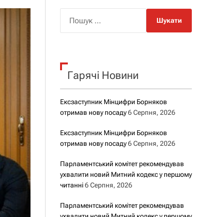
о
р
П
о
о
в
о
ш
г
у
о
р
к
е
Гарячі Новини
:
ж
и
м
у
Ексзаступник Мінцифри Борняков
отримав нову посаду
6 Серпня, 2026
Ексзаступник Мінцифри Борняков
отримав нову посаду
6 Серпня, 2026
Парламентський комітет рекомендував
ухвалити новий Митний кодекс у першому
читанні
6 Серпня, 2026
Парламентський комітет рекомендував
ухвалити новий Митний кодекс у першому