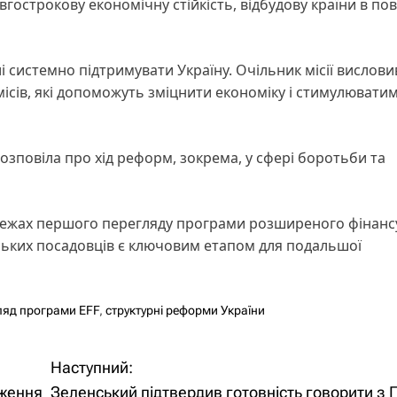
гострокову економічну стійкість, відбудову країни в по
лі системно підтримувати Україну. Очільник місії вислови
ісів, які допоможуть зміцнити економіку і стимулювати
зповіла про хід реформ, зокрема, у сфері боротьби та
межах першого перегляду програми розширеного фінан
нських посадовців є ключовим етапом для подальшої
ляд програми EFF
,
структурні реформи України
Наступний:
вження
Зеленський підтвердив готовність говорити з 