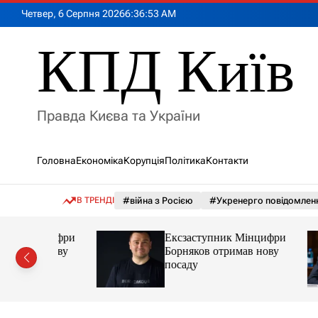
П
Четвер, 6 Серпня 2026
6
:
36
:
54
AM
е
р
КПД Київ
е
й
т
и
Правда Києва та України
д
о
в
Головна
Економіка
Корупція
Політика
Контакти
м
і
с
В ТРЕНДІ
#війна з Росією
#Укренерго повідомлен
т
у
інцифри
Ексзаступник Мінцифри
в нову
Борняков отримав нову
посаду