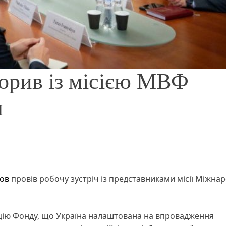
орив із місією МВФ
м
нов
провів робочу зустріч із представниками місії Міжна
ацію Фонду, що Україна налаштована на впровадження