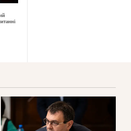
ий
читанні