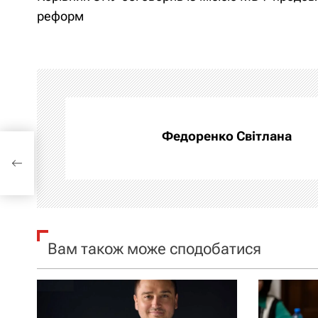
а
реформ
в
і
г
а
Федоренко Світлана
ією
ц
і
я
Вам також може сподобатися
з
а
п