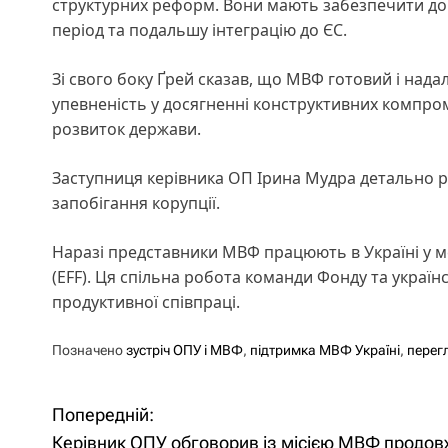
структурних реформ. Вони мають забезпечити дов
період та подальшу інтеграцію до ЄС.
Зі свого боку Ґрей сказав, що МВФ готовий і нада
упевненість у досягненні конструктивних компром
розвиток держави.
Заступниця керівника ОП Ірина Мудра детально ро
запобігання корупції.
Наразі представники МВФ працюють в Україні у 
(EFF). Ця спільна робота команди Фонду та украї
продуктивної співпраці.
Позначено
зустріч ОПУ і МВФ
,
підтримка МВФ Україні
,
перег
Попередній:
Н
Керівник ОПУ обговорив із місією МВФ продо