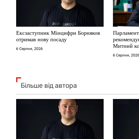
и
с
Ексзаступник Мінцифри Борняков
Парламент
і
отримав нову посаду
рекоменду
Митний ко
6 Серпня, 2026
в
6 Серпня, 202
Більше від автора