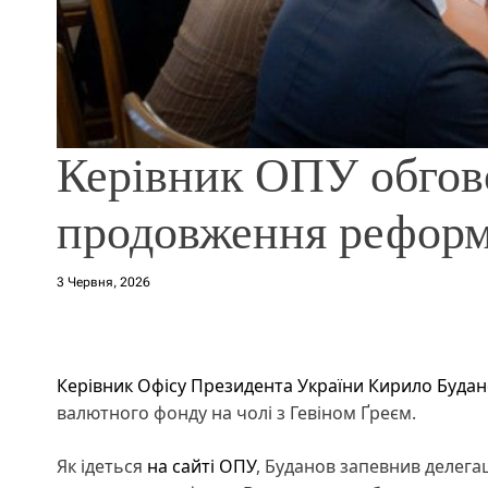
Керівник ОПУ обгов
продовження рефор
3 Червня, 2026
Керівник Офісу Президента України Кирило Буда
валютного фонду на чолі з Гевіном Ґреєм.
Як ідеться
на сайті ОПУ
, Буданов запевнив делег