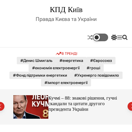
П
КПД Київ
е
р
Правда Києва та України
е
й
т
П
М
П
и
е
е
о
д
р
н
ш
В ТРЕНДІ
е
ю
у
о
м
к
#Денис Шмигаль
#енергетика
#Євросоюз
в
и
м
#економія електроенергії
#гроші
к
і
а
#Фонд підтримки енергетики
#Укренерго повідомило
ч
с
#імпорт електроенергії
к
т
о
у
л
гучні
Кучмі – 88: знакові рішення, гучні
ь
скандали та цитати другого
о
президента України
р
о
в
о
г