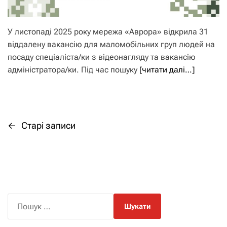
У листопаді 2025 року мережа «Аврора» відкрила 31
віддалену вакансію для маломобільних груп людей на
посаду спеціаліста/ки з відеонагляду та вакансію
адміністратора/ки. Під час пошуку
[читати далі…]
←
Старі записи
Н
а
в
і
П
о
г
ш