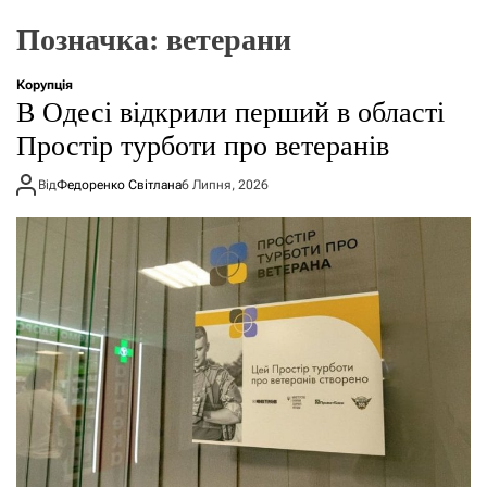
о
р
Позначка:
ветерани
е
ж
и
Корупція
м
В Одесі відкрили перший в області
у
Простір турботи про ветеранів
Від
Федоренко Світлана
6 Липня, 2026