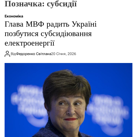
Позначка:
субсидії
о
р
е
Економіка
ж
Глава МВФ радить Україні
и
м
позбутися субсидіювання
у
електроенергії
Від
Федоренко Світлана
20 Січня, 2026