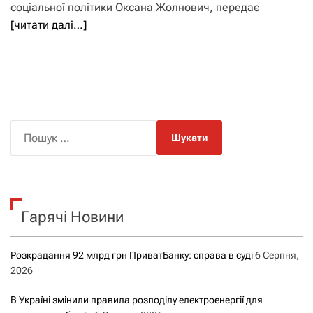
соціальної політики Оксана Жолнович, передає
[читати далі…]
П
о
ш
у
к
Гарячі Новини
:
Розкрадання 92 млрд грн ПриватБанку: справа в суді
6 Серпня,
2026
В Україні змінили правила розподілу електроенергії для