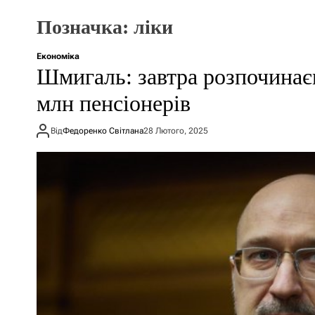
Позначка:
ліки
Економіка
Шмигаль: завтра розпочинаєм
млн пенсіонерів
Від
Федоренко Світлана
28 Лютого, 2025