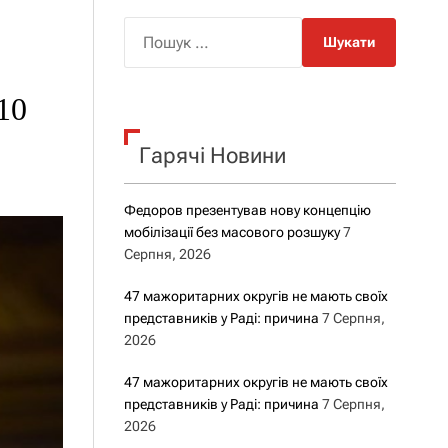
о
р
П
о
о
в
о
ш
г
10
у
о
р
к
е
Гарячі Новини
:
ж
и
м
у
Федоров презентував нову концепцію
мобілізації без масового розшуку
7
Серпня, 2026
47 мажоритарних округів не мають своїх
представників у Раді: причина
7 Серпня,
2026
47 мажоритарних округів не мають своїх
представників у Раді: причина
7 Серпня,
2026