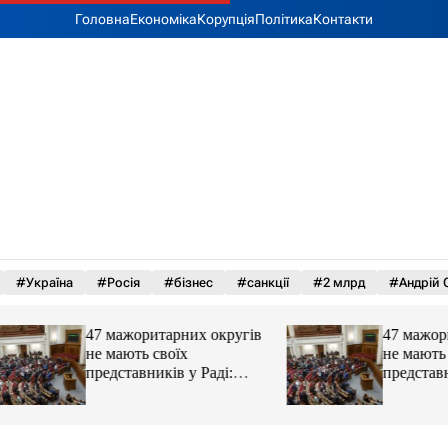
Головна
Економіка
Корупція
Політика
Контакти
#Україна
#Росія
#бізнес
#санкції
#2 млрд
#Андрій 
47 мажоритарних округів
47 мажоритарних 
не мають своїх
не мають своїх
представників у Раді:
представників у Р
причина
причина