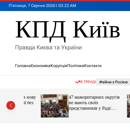
П
П’ятниця, 7 Серпня 2026
1
:
03
:
23
AM
е
р
КПД Київ
е
й
т
и
Правда Києва та України
д
о
в
Головна
Економіка
Корупція
Політика
Контакти
м
і
с
В ТРЕНДІ
#війна з Росією
т
у
ував нову
47 мажоритарних округів
ації без
не мають своїх
у
представників у Раді:
причина