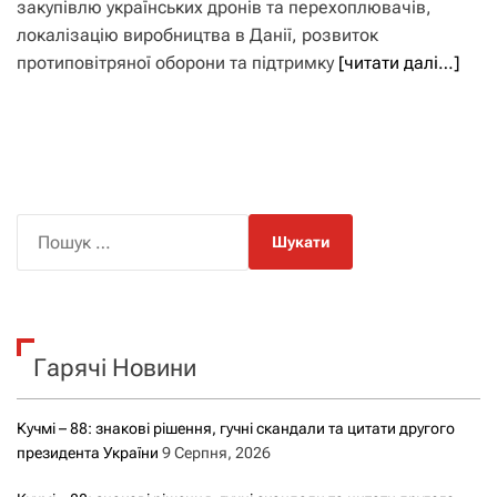
закупівлю українських дронів та перехоплювачів,
локалізацію виробництва в Данії, розвиток
протиповітряної оборони та підтримку
[читати далі…]
П
о
ш
у
к
Гарячі Новини
:
Кучмі – 88: знакові рішення, гучні скандали та цитати другого
президента України
9 Серпня, 2026