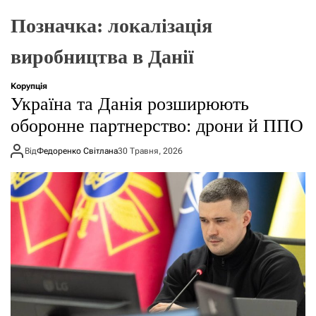
о
р
Позначка:
локалізація
е
ж
виробництва в Данії
и
м
у
Корупція
Україна та Данія розширюють
оборонне партнерство: дрони й ППО
Від
Федоренко Світлана
30 Травня, 2026