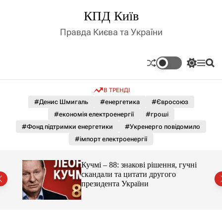
П
КПД Київ
е
р
Правда Києва та України
е
й
т
П
М
П
и
е
е
о
д
р
н
ш
В ТРЕНДІ
е
ю
у
о
м
к
#Денис Шмигаль
#енергетика
#Євросоюз
в
и
м
#економія електроенергії
#гроші
к
і
а
#Фонд підтримки енергетики
#Укренерго повідомило
ч
с
#імпорт електроенергії
к
т
о
у
л
гучні
Кучмі – 88: знакові рішення, гучні
ь
скандали та цитати другого
о
президента України
р
о
в
о
г