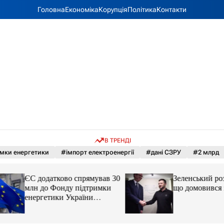
Головна
Економіка
Корупція
Політика
Контакти
В ТРЕНДІ
мки енергетики
#імпорт електроенергії
#дані СЗРУ
#2 млрд
ЄС додатково спрямував 30
Зеленський розпов
млн до Фонду підтримки
що домовився з 
енергетики України
новини LB.ua