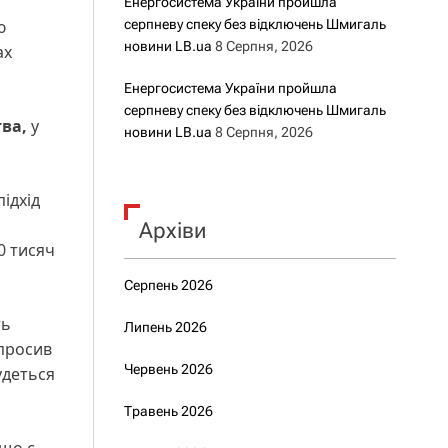
Енергосистема України пройшла
ю
серпневу спеку без відключень Шмигаль
новини LB.ua
8 Серпня, 2026
ах
Енергосистема України пройшла
серпневу спеку без відключень Шмигаль
ва,
у
новини LB.ua
8 Серпня, 2026
ідхід
Архіви
0 тисяч
Серпень 2026
ть
Липень 2026
апросив
Червень 2026
удеться
Травень 2026
 що є