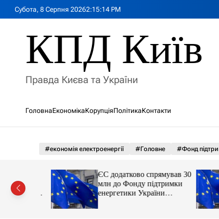
П
Субота, 8 Серпня 2026
2
:
15
:
16
PM
е
р
КПД Київ
е
й
т
и
Правда Києва та України
д
о
в
Головна
Економіка
Корупція
Політика
Контакти
м
і
с
т
#економія електроенергії
#Головне
#Фонд підтри
у
рі».
ЄС додатково спрямував 30
 кого
млн до Фонду підтримки
охопити
енергетики України
ції
новини LB.ua