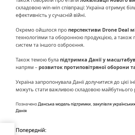
складовою win-win співпраці: Україна отримує біль
ефективність у сучасній війні.
Окремо ойшлося про
перспективи Drone Deal м
технологіями та оборонною продукцією, а також п
систем та іншого озброєння.
Також темою була
підтримка Данії у масштабув
напрям –
розвиток протиповітряної оборони та
Україна запропонувала Данії долучитися до цієї іні
можуть стати важливою складовою майбутнього 
Позначено
Данська модель підтримки
,
закупівля українськи
Данія
у
Попередній:
Н
іє