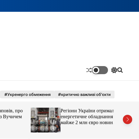
П
П
е
о
р
ш
е
у
м
к
#Укренерго обмеження
#критично важливі об’єкти
и
к
а
ів, про
Регіони України отримали
ч
Вучичем
енергетичне обладнання на
к
майже 2 млн євро новини
о
LB.ua
л
ь