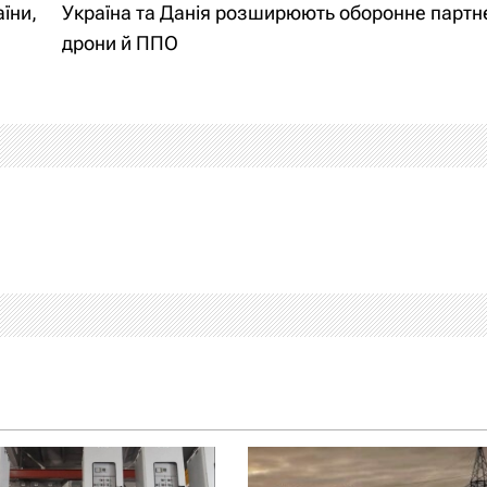
їни,
Україна та Данія розширюють оборонне партн
дрони й ППО