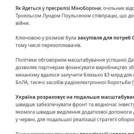
Як йдеться у пресрелізі Міноборони
, очільник в
Троельсом Лундом Поульсеном співпрацю, що дозво
війни.
Ключовою у розмові була
закупівля для потреб
тому числі перехоплювачів.
Політики обговорили масштабування успішної Дан
дозволяє партнерам фінансувати виробництво збр
механізму вдалося залучити близько $3 млрд для
БпЛА, тисячі засобів радіоелектронної боротьби (
Україна розраховує на подальше масштабуван
швидше забезпечувати фронт та водночас інвест
якомога швидше виділення додаткової допомоги д
у червні, для подальшої реалізації стратегії оборо
Також говорили про етапи
локалізації нового в