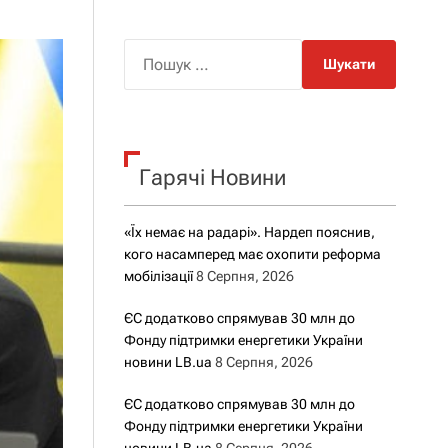
о
р
о
П
в
о
о
г
ш
о
у
р
е
к
ж
Гарячі Новини
:
и
м
у
«Їх немає на радарі». Нардеп пояснив,
кого насамперед має охопити реформа
мобілізації
8 Серпня, 2026
ЄС додатково спрямував 30 млн до
Фонду підтримки енергетики України
новини LB.ua
8 Серпня, 2026
ЄС додатково спрямував 30 млн до
Фонду підтримки енергетики України