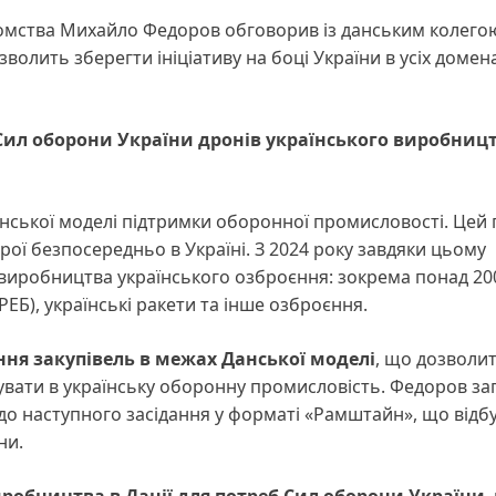
ідомства Михайло Федоров обговорив із данським колего
лить зберегти ініціативу на боці України в усіх домен
 Сил оборони України дронів українського виробницт
ської моделі підтримки оборонної промисловості. Цей п
ої безпосередньо в Україні. З 2024 року завдяки цьому
 виробництва українського озброєння: зокрема понад 20
РЕБ), українські ракети та інше озброєння.
ня закупівель в межах Данської моделі
, що дозволи
увати в українську оборонну промисловість. Федоров з
о наступного засідання у форматі «Рамштайн», що відб
ни.
иробництва в Данії для потреб Сил оборони України
,