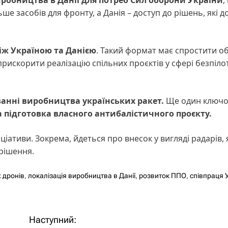
ше засобів для фронту, а Данія – доступ до рішень, які д
іж Україною та Данією
. Такий формат має спростити о
рискорити реалізацію спільних проєктів у сфері безпіло
анні виробництва українських ракет.
Ще один ключ
 підготовка власного антибалістичного проєкту.
ціативи. Зокрема, йдеться про внесок у вигляді радарів, 
рішення.
х дронів
,
локалізація виробництва в Данії
,
розвиток ППО
,
співпраця 
Наступний: