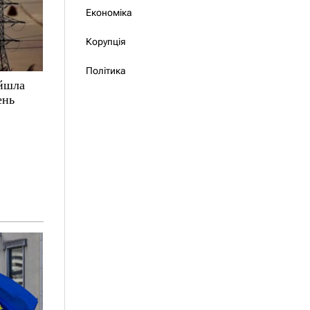
Економіка
Корупція
Політика
ойшла
ень