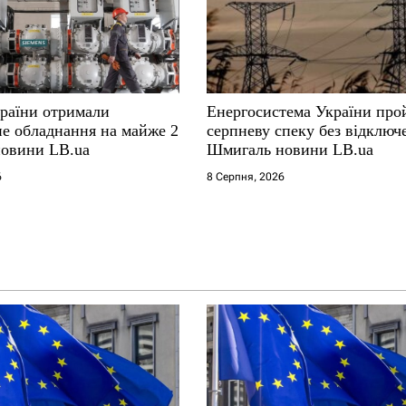
країни отримали
Енергосистема України пр
не обладнання на майже 2
серпневу спеку без відключ
новини LB.ua
Шмигаль новини LB.ua
6
8 Серпня, 2026