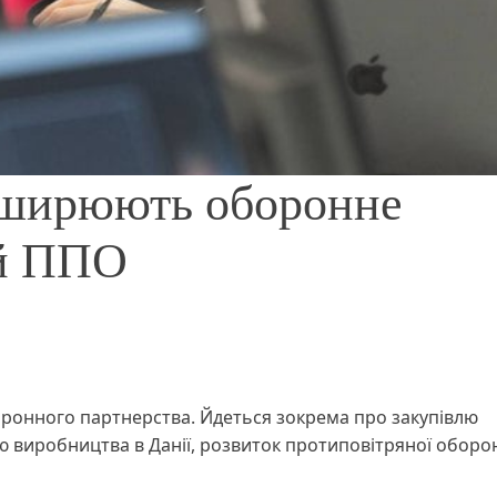
озширюють оборонне
 й ППО
ронного партнерства. Йдеться зокрема про закупівлю
ію виробництва в Данії, розвиток протиповітряної оборо