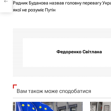
Радник Буданова назвав головну перевагу Укра
а
якої не розуміє Путін
в
і
г
а
Федоренко Світлана
ц
і
я
Вам також може сподобатися
з
а