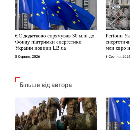
п
и
с
ЄС додатково спрямував 30 млн до
Регіони У
і
Фонду підтримки енергетики
енергетич
України новини LB.ua
млн євро 
в
8 Серпня, 2026
8 Серпня, 202
Більше від автора