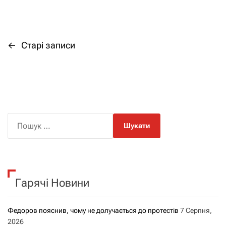
←
Старі записи
Н
а
в
і
П
о
г
ш
а
у
к
ц
Гарячі Новини
:
і
Федоров пояснив, чому не долучається до протестів
7 Серпня,
я
2026