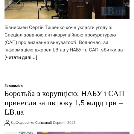
Бізнесмен Сергій Тищенко хоче укласти угоду зі
Спеціалізованою антикорупційною прокуратурою
(САП) про визнання винуватості. Водночас, за
інформацією джерел LB.ua у НАБУ та САП, збитки за
[читати далі…]
Економіка
Боротьба з корупцією: НАБУ і САП
принесли за пв року 1,5 млрд грн –
LB.ua
Від
Федоренко Світлана
8 Серпня, 2025