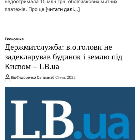
недоотримала 15 млн грн. обов’язкових митних
платежів. Про це
[читати далі…]
Економіка
Держмитслужба: в.о.голови не
задекларував будинок і землю під
Києвом – LB.ua
Від
Федоренко Світлана
6 Січня, 2025