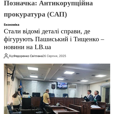
Позначка:
Антикорупційна
о
р
е
прокуратура (САП)
ж
и
м
Економіка
у
Стали відомі деталі справи, де
фігурують Пашиський і Тищенко –
новини на LB.ua
Від
Федоренко Світлана
26 Серпня, 2025