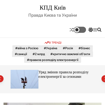
П
КПД Київ
е
р
Правда Києва та України
е
й
т
П
М
П
и
е
е
о
д
р
н
ш
В ТРЕНДІ
е
ю
у
о
м
к
#війна з Росією
#Україна
#Росія
#бізнес
в
и
м
#санкції
#2 млрд
#критично важливі об’єкти
к
і
а
#правила розподілу електроенергії
ч
с
к
т
о
лу
Уряд змінив правила розподілу
у
л
електроенергії за сезонами
ь
о
р
о
в
о
г