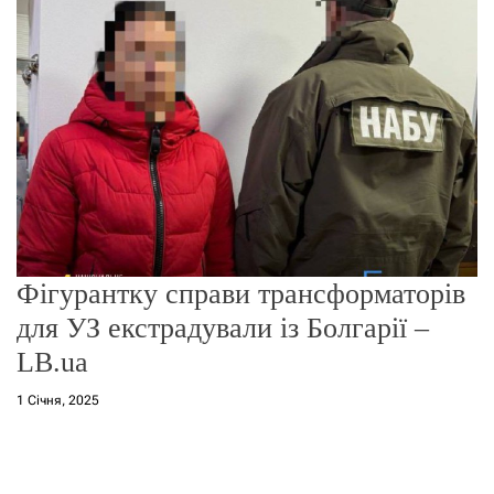
о
р
е
ж
и
м
у
Фігурантку справи трансформаторів
для УЗ екстрадували із Болгарії –
LB.ua
1 Січня, 2025