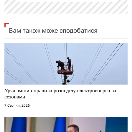
і
я
Вам також може сподобатися
з
а
п
и
с
Уряд змінив правила розподілу електроенергії за
і
сезонами
7 Серпня, 2026
в