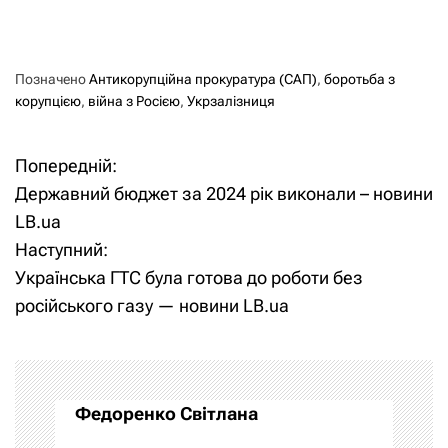
Позначено
Антикорупційна прокуратура (САП)
,
боротьба з
корупцією
,
війна з Росією
,
Укрзалізниця
Попередній:
Н
Державний бюджет за 2024 рік виконали – новини
а
LB.ua
Наступний:
в
Українська ГТС була готова до роботи без
і
російського газу — новини LB.ua
г
а
Федоренко Світлана
ц