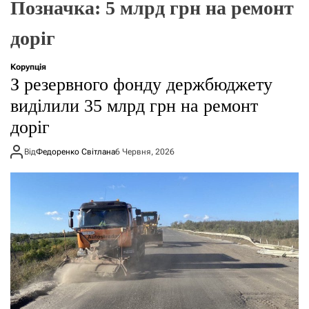
Позначка:
5 млрд грн на ремонт
о
р
е
доріг
ж
и
м
Корупція
у
З резервного фонду держбюджету
виділили 35 млрд грн на ремонт
доріг
Від
Федоренко Світлана
6 Червня, 2026