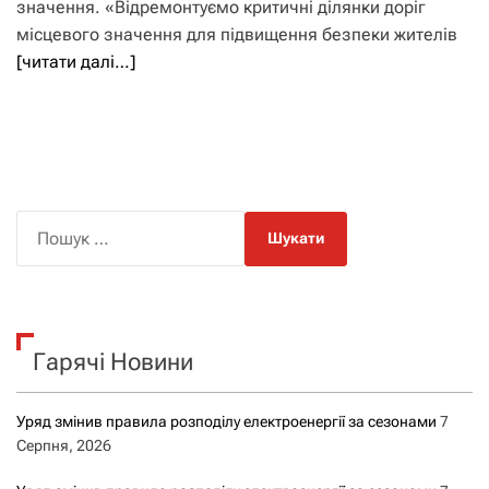
значення. «Відремонтуємо критичні ділянки доріг
місцевого значення для підвищення безпеки жителів
[читати далі…]
П
о
ш
у
к
Гарячі Новини
:
Уряд змінив правила розподілу електроенергії за сезонами
7
Серпня, 2026