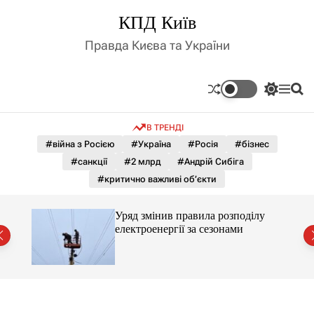
П
КПД Київ
е
р
Правда Києва та України
е
й
т
П
М
П
и
е
е
о
д
р
н
ш
В ТРЕНДІ
е
ю
у
о
м
к
#війна з Росією
#Україна
#Росія
#бізнес
в
и
м
#санкції
#2 млрд
#Андрій Сибіга
к
і
а
#критично важливі об’єкти
ч
с
к
т
о
лу
Уряд змінив правила розподілу
у
л
електроенергії за сезонами
ь
о
р
о
в
о
г