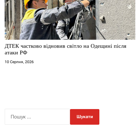
ДТЕК частково відновив світло на Одещині після
атаки РФ
10 Серпня, 2026
П
о
ш
у