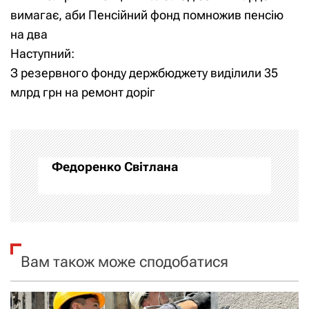
а
вимагає, аби Пенсійний фонд помножив пенсію
на два
в
Наступний:
і
З резервного фонду держбюджету виділили 35
млрд грн на ремонт доріг
г
а
ц
Федоренко Світлана
і
я
з
Вам також може сподобатися
а
п