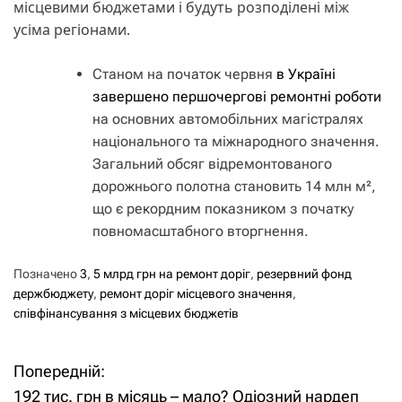
місцевими бюджетами і будуть розподілені між
усіма регіонами.
Станом на початок червня
в Україні
завершено першочергові ремонтні роботи
на основних автомобільних магістралях
національного та міжнародного значення.
Загальний обсяг відремонтованого
дорожнього полотна становить 14 млн м²,
що є рекордним показником з початку
повномасштабного вторгнення.
Позначено
3
,
5 млрд грн на ремонт доріг
,
резервний фонд
держбюджету
,
ремонт доріг місцевого значення
,
співфінансування з місцевих бюджетів
Попередній:
Н
192 тис. грн в місяць – мало? Одіозний нардеп