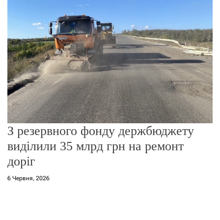
о
р
е
ж
и
м
у
З резервного фонду держбюджету
виділили 35 млрд грн на ремонт
доріг
6 Червня, 2026