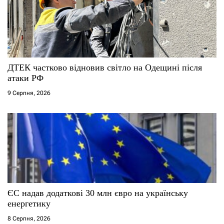
и
с
і
ДТЕК частково відновив світло на Одещині після
атаки РФ
в
9 Серпня, 2026
ЄС надав додаткові 30 млн євро на українську
енергетику
8 Серпня, 2026