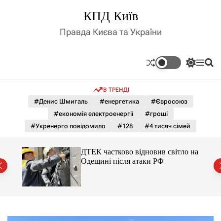
П
КПД Київ
е
р
Правда Києва та України
е
й
т
П
М
П
и
е
е
о
д
р
н
ш
В ТРЕНДІ
е
ю
у
о
м
к
#Денис Шмигаль
#енергетика
#Євросоюз
в
и
м
#економія електроенергії
#гроші
к
і
а
#Укренерго повідомило
#128
#4 тисяч сімей
ч
с
к
т
о
ло на
ДТЕК частково відновив світло на
у
л
Одещині після атаки РФ
ь
о
р
о
в
о
г