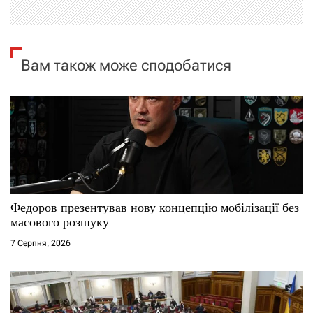
і
я
Вам також може сподобатися
з
а
п
и
с
Федоров презентував нову концепцію мобілізації без
і
масового розшуку
7 Серпня, 2026
в