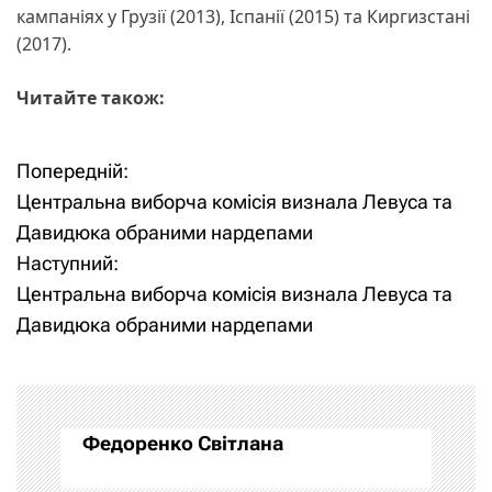
кампаніях у Грузії (2013), Іспанії (2015) та Киргизстані
(2017).
Читайте також:
Попередній:
Н
Центральна виборча комісія визнала Левуса та
а
Давидюка обраними нардепами
Наступний:
в
Центральна виборча комісія визнала Левуса та
і
Давидюка обраними нардепами
г
а
Федоренко Світлана
ц