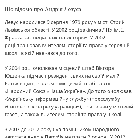
Що відомо про Андрія Левуса
Левус народився 9 серпня 1979 року у місті Стрий
Львівської області. У 2002 році закінчив ЛНУ ім. І.
Франка за спеціальністю «історія». У 2002
році працював вчителем історії та права у середній
школі, в якій навчався до того.
У 2004 році очолював місцевий штаб Віктора
Ющенка під час президентських на своїй малій
Батьківщині, згодом – місцевий штаб партії
«Народний Союз «Наша Україна». До того очолював
«Українську інформаційну службу» (пресслужбу
«Світового конгресу українців»), працював у місцевій
газеті, а також вчителем історії та права у школі.
З 2007 до 2012 року був помічником народного
депутата Андрія Парубія на платній основі. У 2012