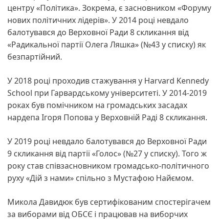
центру «Політика». Зокрема, є засновником «Форуму
нових політичних лідерів». У 2014 році невдало
балотувався до Верховної Ради 8 скликання від
«Радикальної партії Олега Ляшка» (№43 у списку) як
безпартійний.
У 2018 році проходив стажування у Harvard Kennedy
School при Гарвардському університеті. У 2014-2019
роках був помічником на громадських засадах
нардепа Ігоря Попова у Верховній Раді 8 скликання.
У 2019 році невдало балотувався до Верховної Ради
9 скликання від партії «Голос» (№27 у списку). Того ж
року став співзасновником громадсько-політичного
руху «Дій з нами» спільно з Мустафою Найємом.
Микола Давидюк був сертифікованим спостерігачем
за виборами від ОБСЄ і працював на виборчих