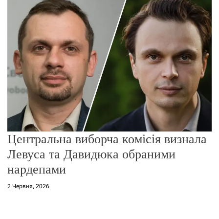
о
р
е
ж
и
м
у
Центральна виборча комісія визнала
Левуса та Давидюка обраними
нардепами
2 Червня, 2026