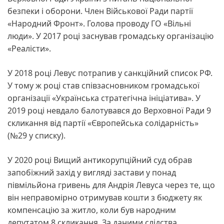
безпеки і оборони. Член Військової Ради партії
«Народний Фронт». Голова проводу ГО «Вільні
люди». У 2017 році заснував громадську організацію
«Реалісти».
У 2018 році Левус потрапив у санкційний список РФ.
У тому ж році став співзасновником громадської
організації «Українська стратегічна ініціатива». У
2019 році невдало балотувався до Верховної Ради 9
скликання від партії «Європейська солідарність»
(№29 у списку).
У 2020 році Вищий антикорупційний суд обрав
запобіжний захід у вигляді застави у понад
півмільйона гривень для Андрія Левуса через те, що
він неправомірно отримував кошти з бюджету як
компенсацію за житло, коли був народним
депутатом 8 скликання. За даними слідства