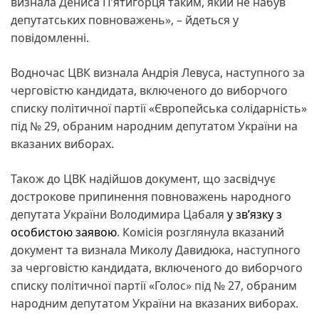
визнала Дениса П’ятигорця таким, який не набув
депутатських повноважень», – йдеться у
повідомленні.
Водночас ЦВК визнала Андрія Левуса, наступного за
черговістю кандидата, включеного до виборчого
списку політичної партії «Європейська солідарність»
під № 29, обраним народним депутатом України на
вказаних виборах.
Також до ЦВК надійшов документ, що засвідчує
дострокове припинення повноважень народного
депутата України Володимира Цабаля
у зв’язку з
особистою заявою
. Комісія розглянула вказаний
документ та визнала Миколу Давидюка, наступного
за черговістю кандидата, включеного до виборчого
списку політичної партії «Голос» під № 27, обраним
народним депутатом України на вказаних виборах.