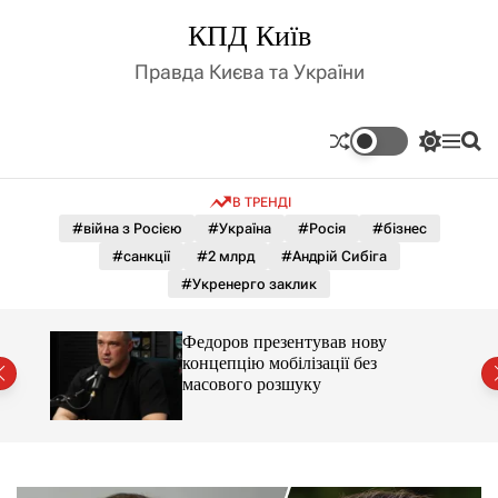
П
КПД Київ
е
р
Правда Києва та України
е
й
т
П
М
П
и
е
е
о
д
р
н
ш
В ТРЕНДІ
е
ю
у
о
м
к
#війна з Росією
#Україна
#Росія
#бізнес
в
и
м
#санкції
#2 млрд
#Андрій Сибіга
к
і
а
#Укренерго заклик
ч
с
к
т
о
, що
Федоров презентував нову
у
л
концепцію мобілізації без
ь
масового розшуку
о
р
о
в
о
г