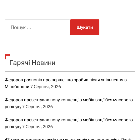
П
о
ш
у
к
Гарячі Новини
:
Федоров розповів про перше, що зробив після звільнення з
Міноборони
7 Серпня, 2026
Федоров презентував нову концепцію мобілізації без масового
розшуку
7 Серпня, 2026
Федоров презентував нову концепцію мобілізації без масового
розшуку
7 Серпня, 2026
47 мажоритарних округів не мають своїх представників у Раді: