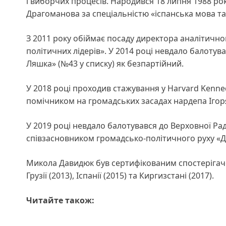
і виборчих процесів. Народився 18 липня 1988 рок
Драгоманова за спеціальністю «іспанська мова та
З 2011 року обіймає посаду директора аналітично
політичних лідерів». У 2014 році невдало балотува
Ляшка» (№43 у списку) як безпартійний.
У 2018 році проходив стажування у Harvard Kenned
помічником на громадських засадах нардепа Ігоря
У 2019 році невдало балотувався до Верховної Ради
співзасновником громадсько-політичного руху «Д
Микола Давидюк був сертифікованим спостерігаче
Грузії (2013), Іспанії (2015) та Киргизстані (2017).
Читайте також: