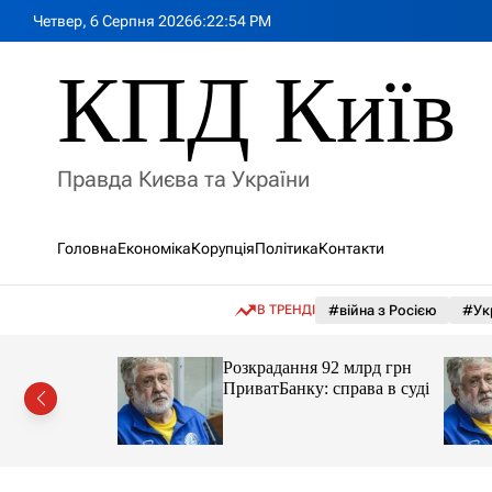
П
Четвер, 6 Серпня 2026
6
:
22
:
55
PM
е
р
КПД Київ
е
й
т
и
Правда Києва та України
д
о
в
Головна
Економіка
Корупція
Політика
Контакти
м
і
с
В ТРЕНДІ
#війна з Росією
#Ук
т
у
 в
Розкрадання 92 млрд грн
ський
ПриватБанку: справа в суді
ення