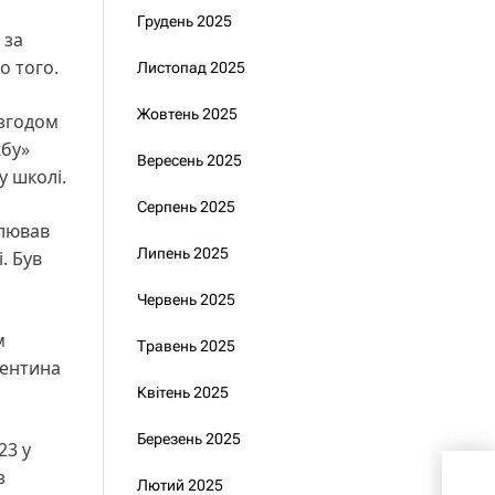
Грудень 2025
 за
о того.
Листопад 2025
Жовтень 2025
 згодом
жбу»
Вересень 2025
у школі.
Серпень 2025
олював
Липень 2025
. Був
Червень 2025
м
Травень 2025
лентина
Квітень 2025
Березень 2025
23 у
Цен
з
Лютий 2025
Лев