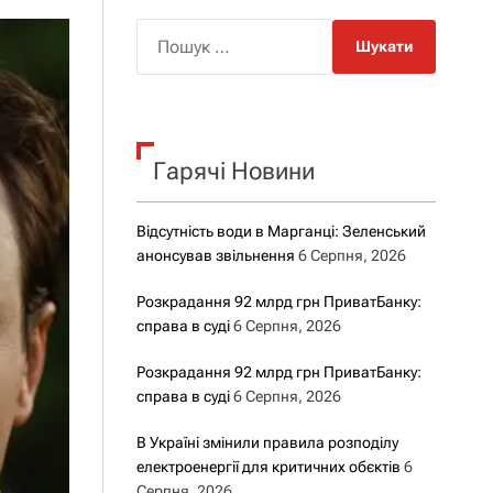
о
р
П
о
о
в
о
ш
г
у
о
р
к
е
Гарячі Новини
:
ж
и
м
у
Відсутність води в Марганці: Зеленський
анонсував звільнення
6 Серпня, 2026
Розкрадання 92 млрд грн ПриватБанку:
справа в суді
6 Серпня, 2026
Розкрадання 92 млрд грн ПриватБанку:
справа в суді
6 Серпня, 2026
В Україні змінили правила розподілу
електроенергії для критичних обєктів
6
Серпня, 2026