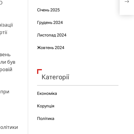
ГО
нар
Січень 2025
Грудень 2024
ізації
ртії
Листопад 2024
Жовтень 2024
ивень
оли був
тровій
Категорії
 при
Економіка
Корупція
Політика
політики