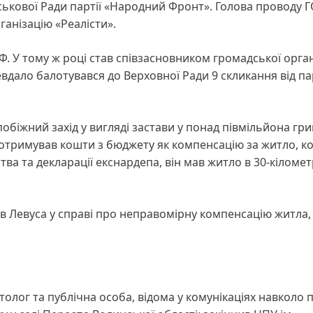
ськової Ради партії «Народний Фронт». Голова проводу 
ганізацію «Реалісти».
Ф. У тому ж році став співзасновником громадської орган
невдало балотувався до Верховної Ради 9 скликання від па
обіжний захід у вигляді застави у понад півмільйона гр
 отримував кошти з бюджету як компенсацію за житло, к
ва та декларації екснардепа, він мав житло в 30-кіломе
в Левуса у справі про неправомірну компенсацію житла,
олог та публічна особа, відома у комунікаціях навколо 