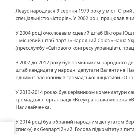
Левус народився 9 серпня 1979 року у місті Стрий Л
спеціальністю «історія». У 2002 році працював вчит
У 2004 році очолював місцевий штаб Віктора Ющен
– місцевий штаб партії «Народний Союз «Наша Ук
(пресслужбу «Світового конгресу українців»), працю
З 2007 до 2012 року був помічником народного деп
штаб кандидата у народні депутати Валентина Нал
одним із засновників громадської ініціативи «Оно
У 2013-2014 роках був керівником комендатури с
громадської організації «Всеукраїнська мережа «В
Наливайченка.
У 2014 році був обраний народним депутатом Верх
нала
списку) як безпартійний. Голова підкомітету з пи