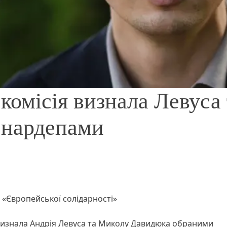
комісія визнала Левуса 
 нардепами
«Європейської солідарності»
 визнала Андрія Левуса та Миколу Давидюка обраними