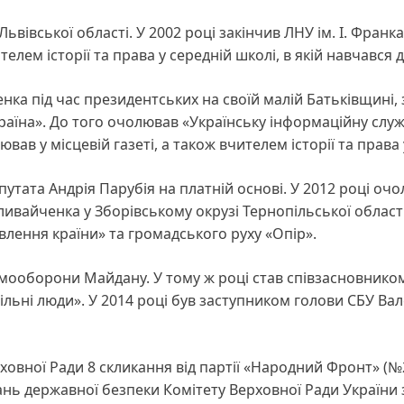
ьвівської області. У 2002 році закінчив ЛНУ ім. І. Франка
елем історії та права у середній школі, в якій навчався д
ка під час президентських на своїй малій Батьківщині,
раїна». До того очолював «Українську інформаційну слу
вав у місцевій газеті, а також вчителем історії та права 
утата Андрія Парубія на платній основі. У 2012 році оч
ивайченка у Зборівському окрузі Тернопільської області
влення країни» та громадського руху «Опір».
амооборони Майдану. У тому ж році став співзасновнико
ільні люди». У 2014 році був заступником голови СБУ Ва
овної Ради 8 скликання від партії «Народний Фронт» (№
тань державної безпеки Комітету Верховної Ради України 