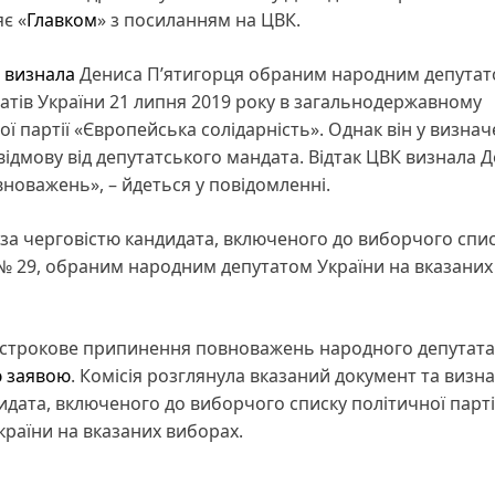
є «
Главком
» з посиланням на ЦВК.
я
визнала
Дениса П’ятигорця обраним народним депута
атів України 21 липня 2019 року в загальнодержавному
ї партії «Європейська солідарність». Однак він у визна
відмову від депутатського мандата. Відтак ЦВК визнала 
вноважень», – йдеться у повідомленні.
 за черговістю кандидата, включеного до виборчого спи
д № 29, обраним народним депутатом України на вказаних
дострокове припинення повноважень народного депутата
ю заявою
. Комісія розглянула вказаний документ та визн
дата, включеного до виборчого списку політичної парті
країни на вказаних виборах.