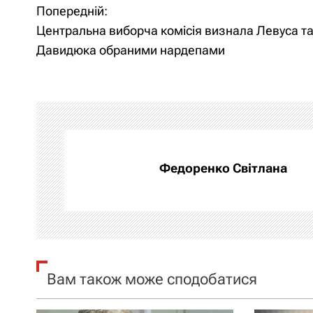
Попередній:
Н
Центральна виборча комісія визнала Левуса т
а
Давидюка обраними нардепами
в
і
г
а
Федоренко Світлана
ц
і
я
Вам також може сподобатися
з