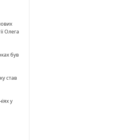
нових
ії Олега
оках був
ку став
іях у