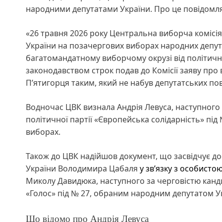
народними депутатами України. Про це повідомля
«26 травня 2026 року Центральна виборча комісі
України на позачергових виборах народних депут
багатомандатному виборчому окрузі від політично
законодавством строк подав до Комісії заяву про 
П’ятигорця таким, який не набув депутатських по
Водночас ЦВК визнала Андрія Левуса, наступного
політичної партії «Європейська солідарність» пі
виборах.
Також до ЦВК надійшов документ, що засвідчує 
України Володимира Цабаля
у зв’язку з особисто
Миколу Давидюка, наступного за черговістю канди
«Голос» під № 27, обраним народним депутатом У
Що відомо про Андрія Левуса