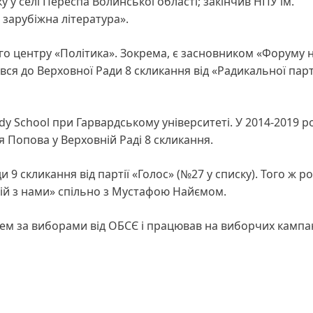
у у селі Переспа Волинської області; закінчив НПУ ім.
 зарубіжна література».
го центру «Політика». Зокрема, є засновником «Форуму 
вся до Верховної Ради 8 скликання від «Радикальної парт
y School при Гарвардському університеті. У 2014-2019 р
 Попова у Верховній Раді 8 скликання.
 9 скликання від партії «Голос» (№27 у списку). Того ж ро
ій з нами» спільно з Мустафою Найємом.
м за виборами від ОБСЄ і працював на виборчих кампан