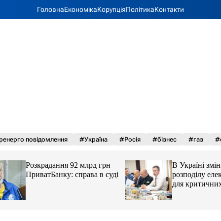
Головна
Економіка
Корупція
Політика
Контакти
ренерго повідомлення
#Україна
#Росія
#бізнес
#газ
#
Розкрадання 92 млрд грн
В Україні змінил
ПриватБанку: справа в суді
розподілу електро
для критичних об