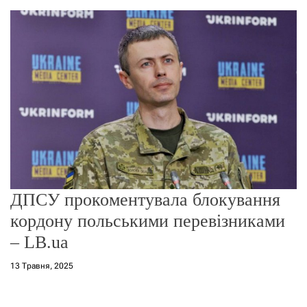
о
р
е
ж
и
м
у
ДПСУ прокоментувала блокування
кордону польськими перевізниками
– LB.ua
13 Травня, 2025