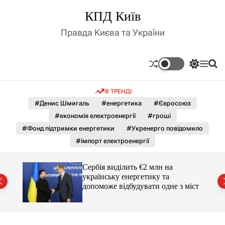
П
КПД Київ
е
р
Правда Києва та України
е
й
т
П
М
П
и
е
е
о
д
р
н
ш
В ТРЕНДІ
е
ю
у
о
м
к
#Денис Шмигаль
#енергетика
#Євросоюз
в
и
м
#економія електроенергії
#гроші
к
і
а
#Фонд підтримки енергетики
#Укренерго повідомило
ч
с
#імпорт електроенергії
к
т
о
у
л
гучні
Сербія виділить €2 млн на
ь
українську енергетику та
о
допоможе відбудувати одне з міст
р
о
в
о
г