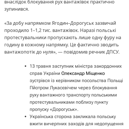
внаслідок блокування рух вантажівок практично
зупинився.
«За добу напрямком Ягодин–Дорогуськ зазвичай
проходило 1–1,2 тис. вантажівок. Наразі польські
протестувальники пропускають лише одну фуру на
годину в кожному напрямку. Це фактично зводить
вантажопотік до нуля», — повідомив речник ДПСУ.
13 травня заступник міністра закордонних
справ України
Олександр Міщенко
зустрівся із керівником посольства Польщі
Пйотром Лукасєвічем через блокування
руху вантажного транспорту польськими
протестувальниками поблизу пункту
пропуску «Дорогуськ».
Українська сторона закликала польську
вжити вичерпних заходів для недопущення