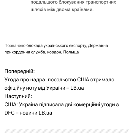
подальшого блокування транспортних
шляхів між двома країнами.
Позначено
блокада українського експорту
,
Державна
прикордонна служба
,
кордон
,
Польща
Попередній:
Н
Угода про надра: посольство США отримало
а
офіційну ноту від України – LB.ua
Наступний:
в
США: Україна підписала дві комерційні угоди з
і
DFC – новини LB.ua
г