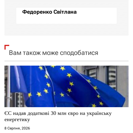
а
Федоренко Світлана
ц
і
я
Вам також може сподобатися
з
а
п
и
с
ЄС надав додаткові 30 млн євро на українську
і
енергетику
8 Серпня, 2026
в