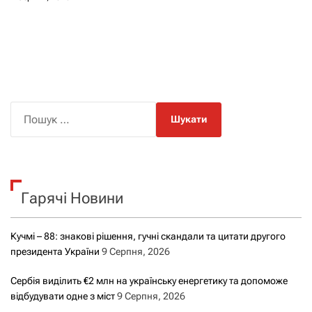
П
о
ш
у
к
Гарячі Новини
:
Кучмі – 88: знакові рішення, гучні скандали та цитати другого
президента України
9 Серпня, 2026
Сербія виділить €2 млн на українську енергетику та допоможе
відбудувати одне з міст
9 Серпня, 2026