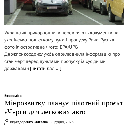
Українські прикордонники перевіряють документи на
українсько-польському пункті пропуску Рава-Руська,
фото ілюстративне Фото: EPA/UPG
Держприкордонслужба оприлюднила інформацію про
стан черг перед пунктами пропуску із сусідніми
державами
[читати далі…]
Економіка
Мінрозвитку планує пілотний проєкт
єЧерги для легкових авто
Від
Федоренко Світлана
13 Грудня, 2025