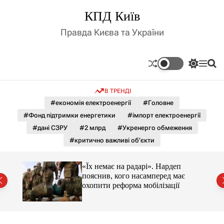
П
КПД Київ
е
р
Правда Києва та України
е
й
т
П
М
П
и
е
е
о
д
р
н
ш
В ТРЕНДІ
е
ю
у
о
м
к
#економія електроенергії
#Головне
в
и
м
#Фонд підтримки енергетики
#імпорт електроенергії
к
і
а
#дані СЗРУ
#2 млрд
#Укренерго обмеження
ч
с
#критично важливі об’єкти
к
т
о
у
л
«Їх немає на радарі». Нардеп
ь
пояснив, кого насамперед має
о
охопити реформа мобілізації
р
о
в
о
г