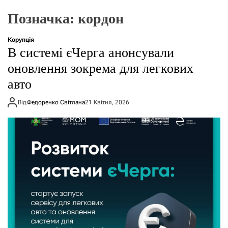
о
р
Позначка:
кордон
е
ж
и
Корупція
м
В системі єЧерга анонсували
у
оновлення зокрема для легкових
авто
Від
Федоренко Світлана
21 Квітня, 2026