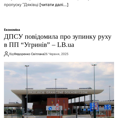
пропуску “Дяківці
[читати далі…]
Економіка
ДПСУ повідомила про зупинку руху
в ПП “Угринів” – LB.ua
Від
Федоренко Світлана
26 Червня, 2025