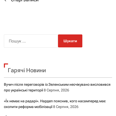
Н
а
в
і
П
о
г
ш
а
у
к
ц
Гарячі Новини
:
і
Вучич після переговорів із Зеленським неочікувано висловився
я
про українські території
8 Серпня, 2026
з
«Їх немає на радарі». Нардеп пояснив, кого насамперед має
охопити реформа мобілізації
8 Серпня, 2026
а