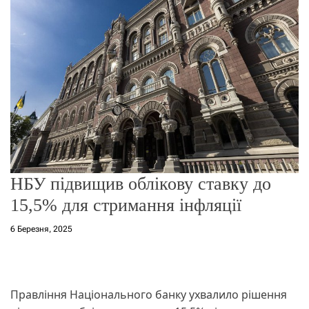
о
р
е
ж
и
м
у
НБУ підвищив облікову ставку до
15,5% для стримання інфляції
6 Березня, 2025
Правління Національного банку ухвалило рішення