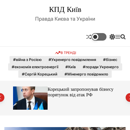
П
КПД Київ
е
р
Правда Києва та України
е
й
т
П
М
П
и
е
е
о
д
р
н
ш
В ТРЕНДІ
е
ю
у
о
м
к
#війна з Росією
#Укренерго повідомлення
#бізнес
в
и
м
#економія електроенергії
#Київ
#поради Укренерго
к
і
а
#Сергій Корецький
#Міненерго повідомило
ч
с
к
т
о
несу
Корецький запропонував бізнесу
у
л
порятунок від атак РФ
ь
о
р
о
в
о
г