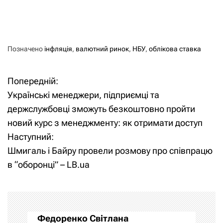
Позначено
інфляція
,
валютний ринок
,
НБУ
,
облікова ставка
Попередній:
Н
Українські менеджери, підприємці та
а
держслужбовці зможуть безкоштовно пройти
новий курс з менеджменту: як отримати доступ
в
Наступний:
і
Шмигаль і Байру провели розмову про співпрацю
в “оборонці” – LB.ua
г
а
ц
Федоренко Світлана