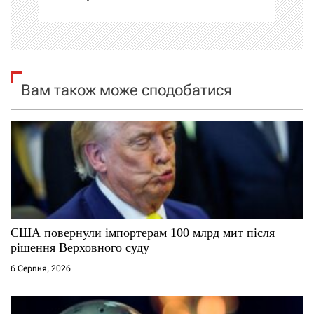
і
я
з
Вам також може сподобатися
а
п
и
с
і
США повернули імпортерам 100 млрд мит після
рішення Верховного суду
в
6 Серпня, 2026