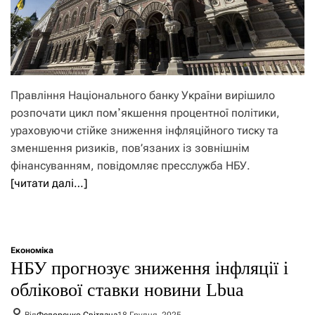
Правління Національного банку України вирішило
розпочати цикл помʼякшення процентної політики,
ураховуючи стійке зниження інфляційного тиску та
зменшення ризиків, пов’язаних із зовнішнім
фінансуванням, повідомляє пресслужба НБУ.
[читати далі…]
Економіка
НБУ прогнозує зниження інфляції і
облікової ставки новини Lbua
Від
Федоренко Світлана
18 Грудня, 2025