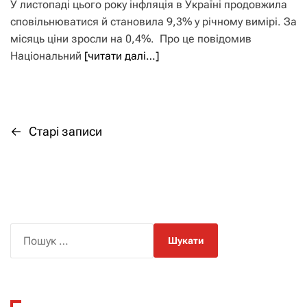
У листопаді цього року інфляція в Україні продовжила
сповільнюватися й становила 9,3% у річному вимірі. За
місяць ціни зросли на 0,4%. Про це повідомив
Національний
[читати далі…]
←
Старі записи
Н
а
в
і
П
о
г
ш
а
у
к