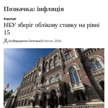
о
р
Позначка:
інфляція
е
ж
и
Корупція
м
НБУ зберіг облікову ставку на рівні
у
15
Від
Федоренко Світлана
30 Квітня, 2026