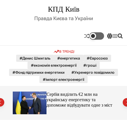
П
КПД Київ
е
р
Правда Києва та України
е
й
т
П
М
П
и
е
е
о
д
р
н
ш
В ТРЕНДІ
е
ю
у
о
м
к
#Денис Шмигаль
#енергетика
#Євросоюз
в
и
м
#економія електроенергії
#гроші
к
і
а
#Фонд підтримки енергетики
#Укренерго повідомило
ч
с
#імпорт електроенергії
к
т
о
у
л
Сербія виділить €2 млн на
ь
українську енергетику та
о
міст
допоможе відбудувати одне з міст
р
о
в
о
г