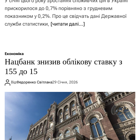
У січні цього року зростання споживчих цін в Україні
прискорилося до 0,7% порівняно з грудневим
показником у 0,2%. Про це свідчать дані Державної
служби статистики,
[читати далі…]
Економіка
Нацбанк знизив облікову ставку з
155 до 15
Від
Федоренко Світлана
29 Січня, 2026