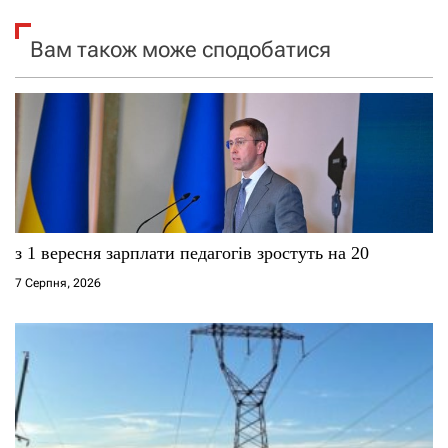
я
Вам також може сподобатися
з
а
п
и
с
з 1 вересня зарплати педагогів зростуть на 20
і
7 Серпня, 2026
в