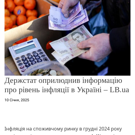
о
р
е
ж
и
м
у
Держстат оприлюднив інформацію
про рівень інфляції в Україні – LB.ua
10 Січня, 2025
Інфляція на споживчому ринку в грудні 2024 року