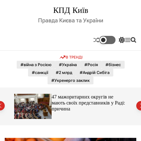
П
КПД Київ
е
р
Правда Києва та України
е
й
т
П
М
П
и
е
е
о
д
р
н
ш
В ТРЕНДІ
е
ю
у
о
м
к
#війна з Росією
#Україна
#Росія
#бізнес
в
и
м
#санкції
#2 млрд
#Андрій Сибіга
к
і
а
#Укренерго заклик
ч
с
к
т
о
47 мажоритарних округів не
у
л
Раді:
мають своїх представників у Раді:
ь
причина
о
р
о
в
о
г