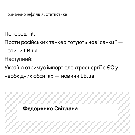
Позначено
інфляція
,
статистика
Попередній:
Н
Проти російських танкер готують нові санкції —
а
новини LB.ua
Наступний:
в
Україна отримує імпорт електроенергії з ЄС у
і
необхідних обсягах — новини LB.ua
г
а
Федоренко Світлана
ц
і