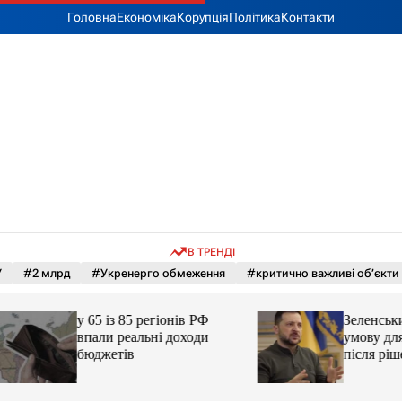
Головна
Економіка
Корупція
Політика
Контакти
В ТРЕНДІ
У
#2 млрд
#Укренерго обмеження
#критично важливі об’єкти
у 65 із 85 регіонів РФ
Зеленський назва
впали реальні доходи
умову для закінче
бюджетів
після рішення С