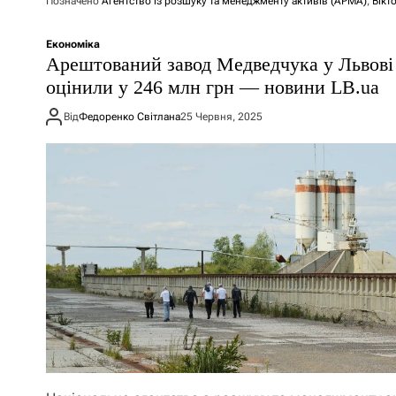
Позначено
Агентство із розшуку та менеджменту активів (АРМА)
,
Вікт
Економіка
Арештований завод Медведчука у Львові
оцінили у 246 млн грн — новини LB.ua
Від
Федоренко Світлана
25 Червня, 2025