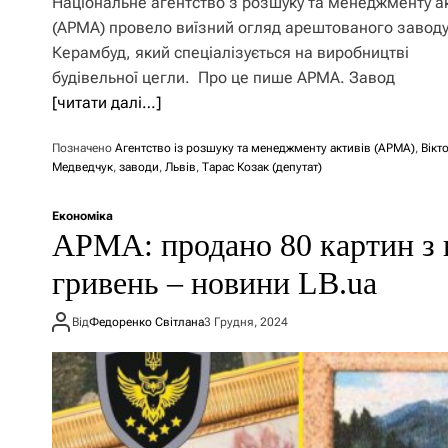
Національне агентство з розшуку та менеджменту а
(АРМА) провело виїзний огляд арештованого завод
Керамбуд, який спеціалізується на виробництві
будівельної цегли. Про це пише АРМА. Завод
[читати далі…]
Позначено
Агентство із розшуку та менеджменту активів (АРМА)
,
Вікт
Медведчук
,
заводи
,
Львів
,
Тарас Козак (депутат)
Економіка
АРМА: продано 80 картин з 
гривень – новини LB.ua
Від
Федоренко Світлана
3 Грудня, 2024