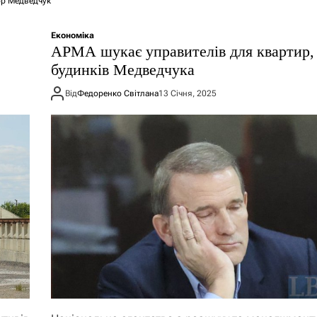
ор Медведчук
Економіка
АРМА шукає управителів для квартир,
будинків Медведчука
Від
Федоренко Світлана
13 Січня, 2025