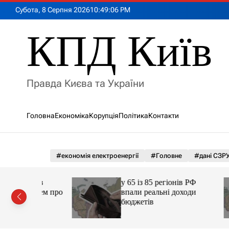
П
Субота, 8 Серпня 2026
10
:
49
:
08
PM
е
р
КПД Київ
е
й
т
и
Правда Києва та України
д
о
в
Головна
Економіка
Корупція
Політика
Контакти
м
і
с
т
#економія електроенергії
#Головне
#дані СЗР
у
очав
у 65 із 85 регіонів РФ
чичем про
впали реальні доходи
ці
бюджетів