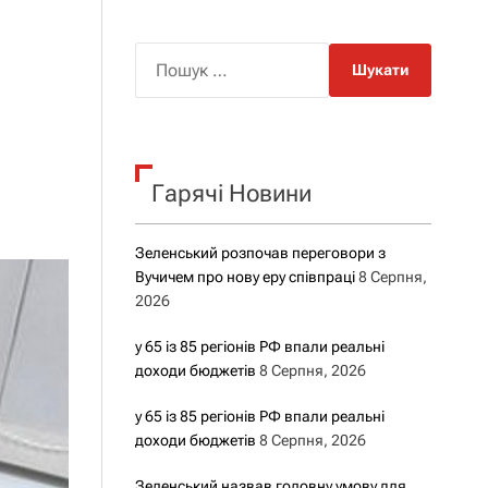
о
р
о
П
в
о
о
г
ш
о
у
р
е
к
ж
Гарячі Новини
:
и
м
у
Зеленський розпочав переговори з
Вучичем про нову еру співпраці
8 Серпня,
2026
у 65 із 85 регіонів РФ впали реальні
доходи бюджетів
8 Серпня, 2026
у 65 із 85 регіонів РФ впали реальні
доходи бюджетів
8 Серпня, 2026
Зеленський назвав головну умову для