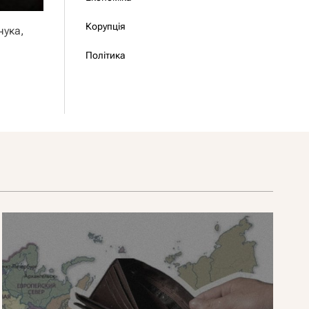
Корупція
чука,
Політика