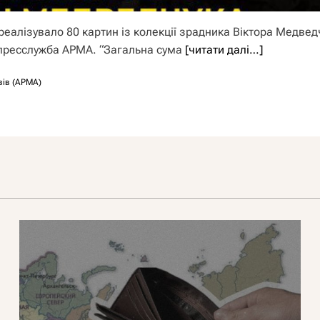
еалізувало 80 картин із колекції зрадника Віктора Медвед
 пресслужба АРМА. “Загальна сума
[читати далі…]
вів (АРМА)