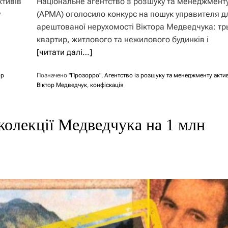
ктивів
Національне агентство з розшуку та менеджменту
у
(АРМА) оголосило конкурс на пошук управителя д
арештованої нерухомості Віктора Медведчука: тр
квартир, житлового та нежилового будинків і
[читати далі…]
ор
Позначено
"Прозорро"
,
Агентство із розшуку та менеджменту акти
Віктор Медведчук
,
конфіскація
колекції Медведчука на 1 млн