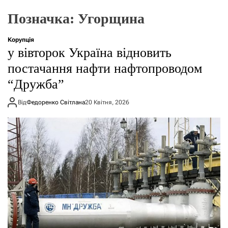
о
р
Позначка:
Угорщина
е
ж
и
Корупція
м
у вівторок Україна відновить
у
постачання нафти нафтопроводом
“Дружба”
Від
Федоренко Світлана
20 Квітня, 2026