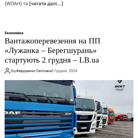
(WOAH) та
[читати далі…]
Економіка
Вантажоперевезення на ПП
«Лужанка – Берегшурань»
стартують 2 грудня – LB.ua
Від
Федоренко Світлана
3 Грудня, 2024