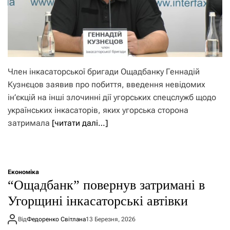
Член інкасаторської бригади Ощадбанку Геннадій
Кузнєцов заявив про побиття, введення невідомих
ін’єкцій на інші злочинні дії угорських спецслужб щодо
українських інкасаторів, яких угорська сторона
затримала
[читати далі…]
Економіка
“Ощадбанк” повернув затримані в
Угорщині інкасаторські автівки
Від
Федоренко Світлана
13 Березня, 2026