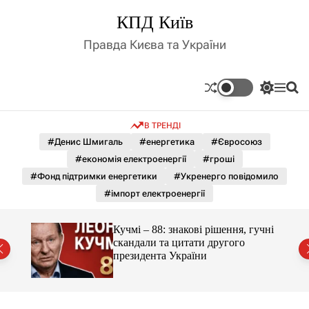
П
КПД Київ
е
р
Правда Києва та України
е
й
т
П
М
П
и
е
е
о
д
р
н
ш
В ТРЕНДІ
е
ю
у
о
м
к
#Денис Шмигаль
#енергетика
#Євросоюз
в
и
м
#економія електроенергії
#гроші
к
і
а
#Фонд підтримки енергетики
#Укренерго повідомило
ч
с
#імпорт електроенергії
к
т
о
у
л
гучні
Кучмі – 88: знакові рішення, гучні
ь
скандали та цитати другого
о
президента України
р
о
в
о
г