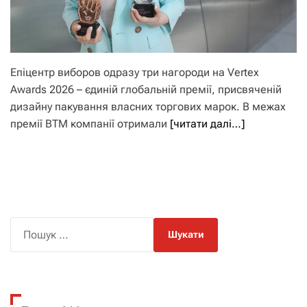
Епіцентр виборов одразу три нагороди на Vertex
Awards 2026 – єдиній глобальній премії, присвяченій
дизайну пакування власних торгових марок. В межах
премії ВТМ компанії отримали
[читати далі…]
П
о
ш
у
к