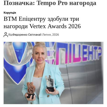
Позначка:
Tempo Pro нагорода
о
р
е
Корупція
ж
ВТМ Епіцентру здобули три
и
м
нагороди Vertex Awards 2026
у
Від
Федоренко Світлана
8 Липня, 2026