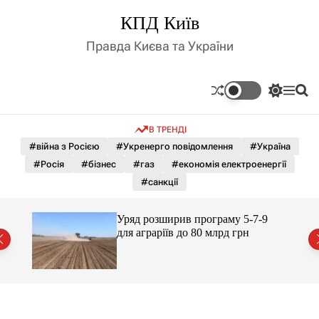
П
КПД Київ
е
р
Правда Києва та України
е
й
т
П
М
П
и
е
е
о
д
р
н
ш
В ТРЕНДІ
е
ю
у
о
м
к
#війна з Росією
#Укренерго повідомлення
#Україна
в
и
м
#Росія
#бізнес
#газ
#економія електроенергії
к
і
а
#санкції
ч
с
к
т
о
Уряд розширив програму 5-7-9
у
л
й
для аграріїв до 80 млрд грн
ь
о
р
о
в
о
г