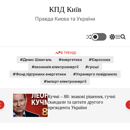
П
КПД Київ
е
р
Правда Києва та України
е
й
т
П
М
П
и
е
е
о
д
р
н
ш
В ТРЕНДІ
е
ю
у
о
м
к
#Денис Шмигаль
#енергетика
#Євросоюз
в
и
м
#економія електроенергії
#гроші
к
і
а
#Фонд підтримки енергетики
#Укренерго повідомило
ч
с
#імпорт електроенергії
к
т
о
у
л
гучні
Кучмі – 88: знакові рішення, гучні
ь
скандали та цитати другого
о
президента України
р
о
в
о
г