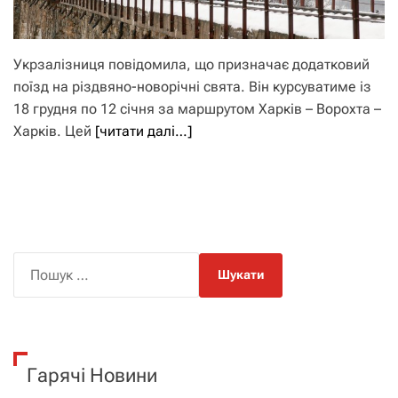
Укрзалізниця повідомила, що призначає додатковий
поїзд на різдвяно-новорічні свята. Він курсуватиме із
18 грудня по 12 січня за маршрутом Харків – Ворохта –
Харків. Цей
[читати далі…]
П
о
ш
у
к
Гарячі Новини
: