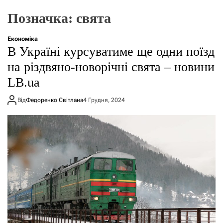
о
р
Позначка:
свята
е
ж
и
Економіка
м
В Україні курсуватиме ще одни поїзд
у
на різдвяно-новорічні свята – новини
LB.ua
Від
Федоренко Світлана
4 Грудня, 2024