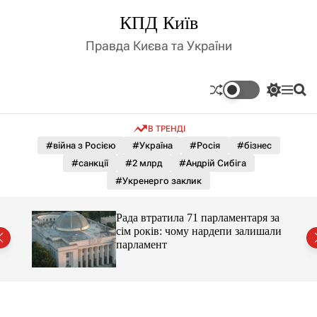
П
КПД Київ
е
р
Правда Києва та України
е
й
т
П
М
П
и
е
е
о
д
р
н
ш
В ТРЕНДІ
е
ю
у
о
м
к
#війна з Росією
#Україна
#Росія
#бізнес
в
и
м
#санкції
#2 млрд
#Андрій Сибіга
к
і
а
#Укренерго заклик
ч
с
к
т
о
Рада втратила 71 парламентаря за
у
л
сім років: чому нардепи залишали
ь
парламент
о
р
о
в
о
г