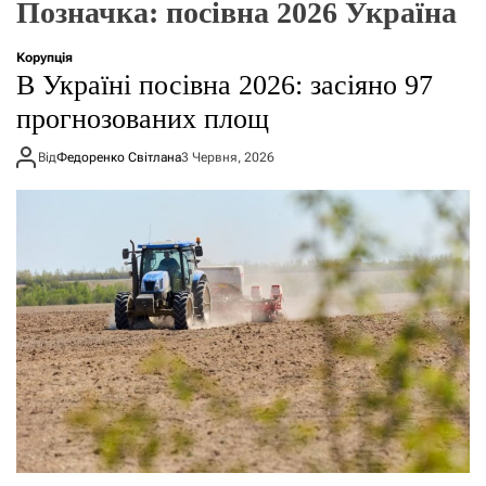
Позначка:
посівна 2026 Україна
о
р
е
Корупція
ж
В Україні посівна 2026: засіяно 97
и
м
прогнозованих площ
у
Від
Федоренко Світлана
3 Червня, 2026