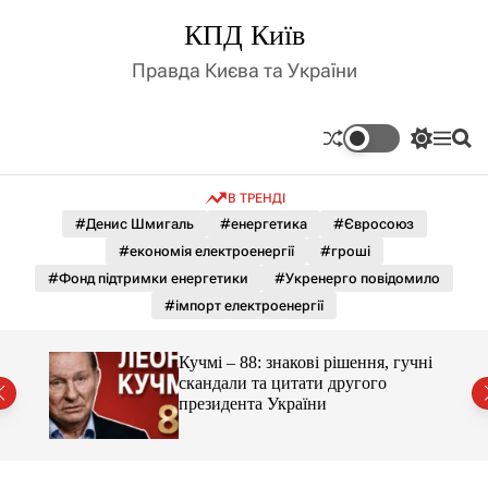
П
КПД Київ
е
р
Правда Києва та України
е
й
т
П
М
П
и
е
е
о
д
р
н
ш
В ТРЕНДІ
е
ю
у
о
м
к
#Денис Шмигаль
#енергетика
#Євросоюз
в
и
м
#економія електроенергії
#гроші
к
і
а
#Фонд підтримки енергетики
#Укренерго повідомило
ч
с
#імпорт електроенергії
к
т
о
у
л
гучні
Кучмі – 88: знакові рішення, гучні
ь
скандали та цитати другого
о
президента України
р
о
в
о
г