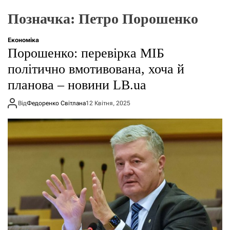
о
р
Позначка:
Петро Порошенко
е
ж
и
Економіка
м
Порошенко: перевірка МІБ
у
політично вмотивована, хоча й
планова – новини LB.ua
Від
Федоренко Світлана
12 Квітня, 2025