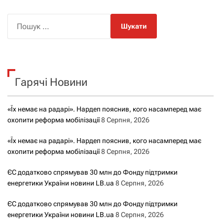
і
П
о
г
ш
а
у
к
ц
Гарячі Новини
:
і
«Їх немає на радарі». Нардеп пояснив, кого насамперед має
я
охопити реформа мобілізації
8 Серпня, 2026
з
«Їх немає на радарі». Нардеп пояснив, кого насамперед має
охопити реформа мобілізації
8 Серпня, 2026
а
ЄС додатково спрямував 30 млн до Фонду підтримки
з
енергетики України новини LB.ua
8 Серпня, 2026
а
ЄС додатково спрямував 30 млн до Фонду підтримки
енергетики України новини LB.ua
8 Серпня, 2026