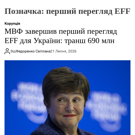
о
р
Позначка:
перший перегляд EFF
е
ж
и
Корупція
м
МВФ завершив перший перегляд
у
EFF для України: транш 690 млн
Від
Федоренко Світлана
21 Липня, 2026