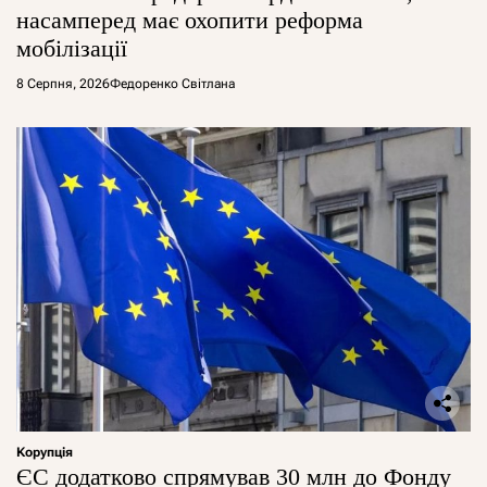
насамперед має охопити реформа
мобілізації
8 Серпня, 2026
Федоренко Світлана
Корупція
ЄС додатково спрямував 30 млн до Фонду