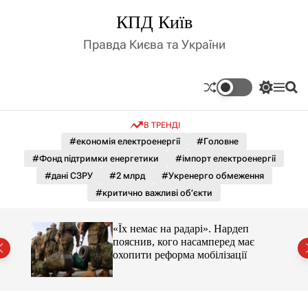
П
КПД Київ
е
р
Правда Києва та України
е
й
т
П
М
П
и
е
е
о
д
р
н
ш
В ТРЕНДІ
е
ю
у
о
м
к
#економія електроенергії
#Головне
в
и
м
#Фонд підтримки енергетики
#імпорт електроенергії
к
і
а
#дані СЗРУ
#2 млрд
#Укренерго обмеження
ч
с
#критично важливі об’єкти
к
т
о
у
л
«Їх немає на радарі». Нардеп
ь
є
пояснив, кого насамперед має
о
охопити реформа мобілізації
р
о
в
о
г