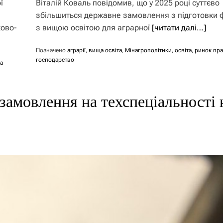
ї
Віталій Коваль повідомив, що у 2025 році суттєво
збільшиться державне замовлення з підготовки ф
ково-
з вищою освітою для аграрної
[читати далі…]
Позначено
аграрії
,
вища освіта
,
Мінагрополітики
,
освіта
,
ринок пра
господарство
а
замовлення на техспеціальності 