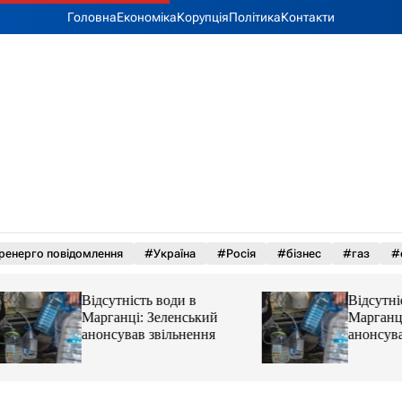
Головна
Економіка
Корупція
Політика
Контакти
ренерго повідомлення
#Україна
#Росія
#бізнес
#газ
#
Відсутність води в
Відсутність води 
Марганці: Зеленський
Марганці: Зеленс
анонсував звільнення
анонсував звільн