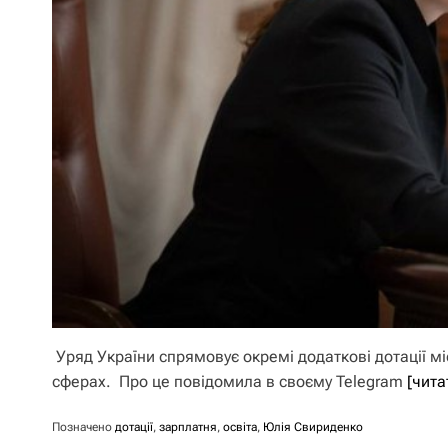
Уряд України спрямовує окремі додаткові дотації міс
сферах. Про це повідомила в своєму Telegram
[чита
Позначено
дотації
,
зарплатня
,
освіта
,
Юлія Свириденко