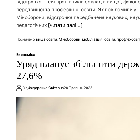
відстрочка – для працівників закладів вищої, фахово
передвищої та професійної освіти. Як повідомили у
Міноборони, відстрочка передбачена наукових, нау
педагогічних
[читати далі…]
Позначено
вища освіта
,
Міноборони
,
мобілізація
,
освіта
,
профтехосвіт
Економіка
Уряд планує збільшити держ
27,6%
Від
Федоренко Світлана
28 Травня, 2025