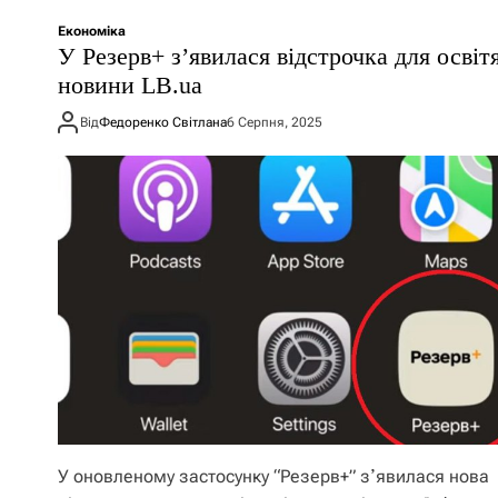
Економіка
У Резерв+ зʼявилася відстрочка для освіт
новини LB.ua
Від
Федоренко Світлана
6 Серпня, 2025
У оновленому застосунку “Резерв+” зʼявилася нова