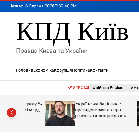
П
Четвер, 6 Серпня 2026
7
:
39
:
49
PM
е
р
КПД Київ
е
й
т
и
Правда Києва та України
д
о
в
Головна
Економіка
Корупція
Політика
Контакти
м
і
с
В ТРЕНДІ
#війна з Росією
#Ук
т
у
рограму 5-
Українська балістика:
до 80 млрд
президент заявив про
результати випробувань