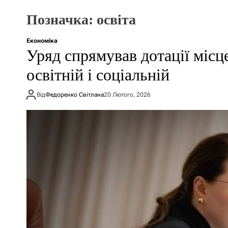
Позначка:
освіта
Економіка
Уряд спрямував дотації місц
освітній і соціальній
Від
Федоренко Світлана
20 Лютого, 2026