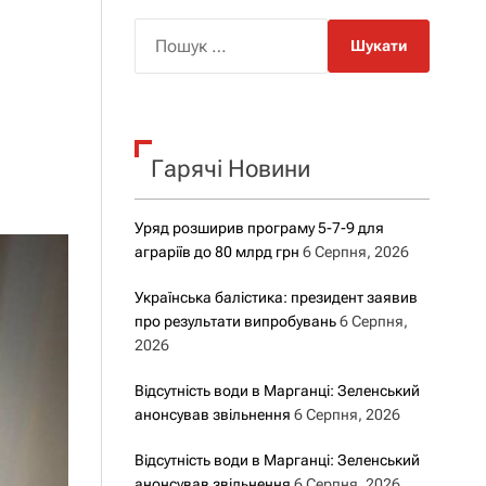
о
р
П
о
о
в
о
ш
г
у
о
р
к
е
Гарячі Новини
:
ж
и
м
у
Уряд розширив програму 5-7-9 для
аграріїв до 80 млрд грн
6 Серпня, 2026
Українська балістика: президент заявив
про результати випробувань
6 Серпня,
2026
Відсутність води в Марганці: Зеленський
анонсував звільнення
6 Серпня, 2026
Відсутність води в Марганці: Зеленський
анонсував звільнення
6 Серпня, 2026