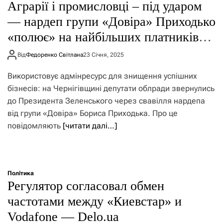
Аграрії і промисловці – під ударом
— нардеп групи «Довіра» Приходько
«полює» на найбільших платників
податків Чернігівщини
Від
Федоренко Світлана
23 Січня, 2025
Використовує адмінресурс для знищення успішних
бізнесів: на Чернігівщині депутати облради звернулись
до Президента Зеленського через свавілля нардепа
від групи «Довіра» Бориса Приходька. Про це
повідомляють
[читати далі…]
Політика
Регулятор согласовал обмен
частотами между «Киевстар» и
Vodafone — Delo.ua