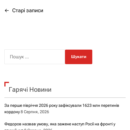
←
Старі записи
Н
а
в
і
П
о
г
ш
а
у
к
ц
Гарячі Новини
:
і
За перше півріччя 2026 року зафіксували 1623 млн перетинів
я
кордону
8 Серпня, 2026
з
Федоров назвав умову, яка зажене наступ Росії на фронті у