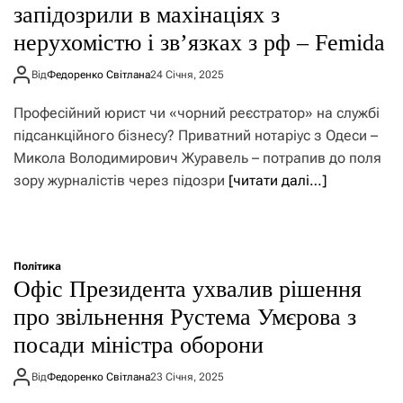
запідозрили в махінаціях з
нерухомістю і зв’язках з рф – Femida
Від
Федоренко Світлана
24 Січня, 2025
Професійний юрист чи «чорний реєстратор» на службі
підсанкційного бізнесу? Приватний нотаріус з Одеси –
Микола Володимирович Журавель – потрапив до поля
зору журналістів через підозри
[читати далі…]
Політика
Офіс Президента ухвалив рішення
про звільнення Рустема Умєрова з
посади міністра оборони
Від
Федоренко Світлана
23 Січня, 2025