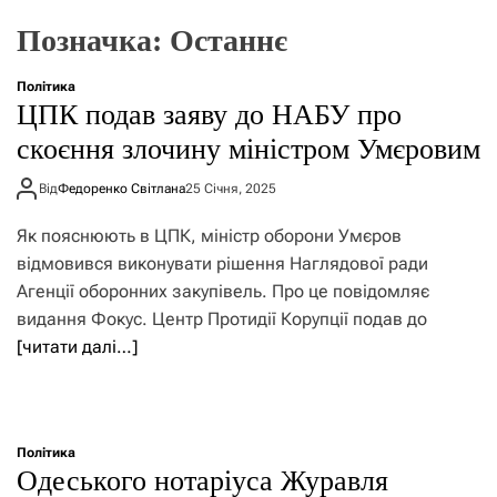
о
р
Позначка:
Останнє
е
ж
и
Політика
м
ЦПК подав заяву до НАБУ про
у
скоєння злочину міністром Умєровим
Від
Федоренко Світлана
25 Січня, 2025
Як пояснюють в ЦПК, міністр оборони Умєров
відмовився виконувати рішення Наглядової ради
Агенції оборонних закупівель. Про це повідомляє
видання Фокус. Центр Протидії Корупції подав до
[читати далі…]
Політика
Одеського нотаріуса Журавля