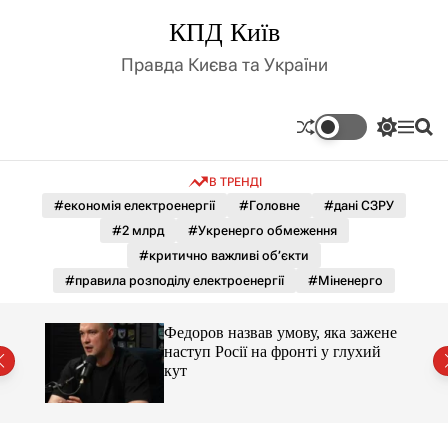
П
КПД Київ
е
р
Правда Києва та України
е
й
т
П
М
П
и
е
е
о
д
р
н
ш
В ТРЕНДІ
е
ю
у
о
м
к
#економія електроенергії
#Головне
#дані СЗРУ
в
и
м
#2 млрд
#Укренерго обмеження
к
і
а
#критично важливі об’єкти
ч
с
#правила розподілу електроенергії
#Міненерго
к
т
о
у
л
Федоров назвав умову, яка зажене
ь
нів
наступ Росії на фронті у глухий
о
кут
р
о
в
о
г