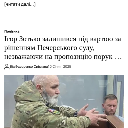
[читати далі…]
Політика
Ігор Зотько залишився під вартою за
рішенням Печерського суду,
незважаючи на пропозицію порук від
Героїв України
Від
Федоренко Світлана
10 Січня, 2025