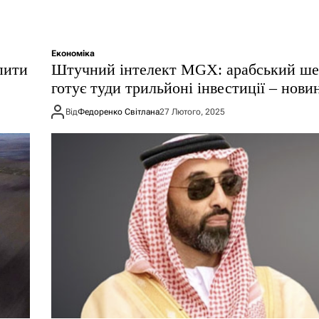
Економіка
пити
Штучний інтелект MGX: арабський ш
готує туди трильйоні інвестиції – нови
Від
Федоренко Світлана
27 Лютого, 2025