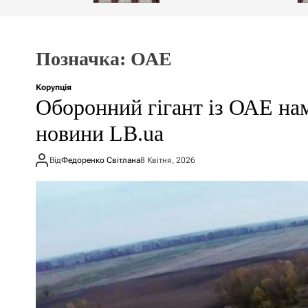
Позначка:
ОАЕ
Корупція
Оборонний гігант із ОАЕ нама
новини LB.ua
Від
Федоренко Світлана
8 Квітня, 2026