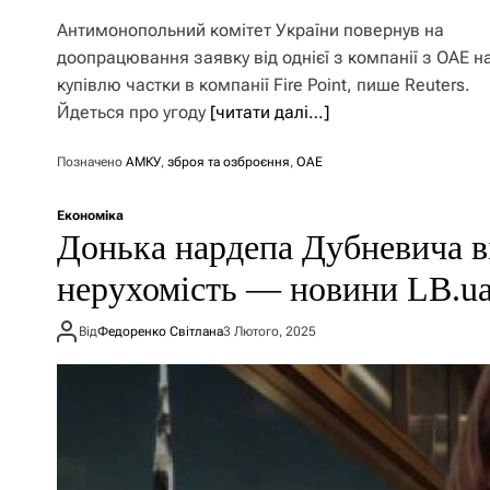
Антимонопольний комітет України повернув на
доопрацювання заявку від однієї з компанії з ОАЕ н
купівлю частки в компанії Fire Point, пише Reuters.
Йдеться про угоду
[читати далі…]
Позначено
АМКУ
,
зброя та озброєння
,
ОАЕ
Економіка
Донька нардепа Дубневича ві
нерухомість — новини LB.u
Від
Федоренко Світлана
3 Лютого, 2025