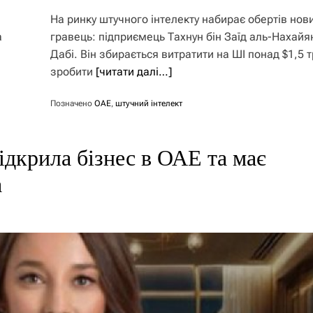
На ринку штучного інтелекту набирає обертів нов
а
гравець: підприємець Тахнун бін Заїд аль-Нахайян
Дабі. Він збирається витратити на ШІ понад $1,5 т
зробити
[читати далі…]
Позначено
ОАЕ
,
штучний інтелект
дкрила бізнес в ОАЕ та має
a