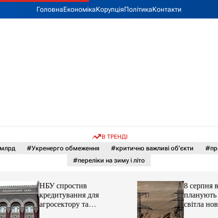
Головна
Економіка
Корупція
Політика
Контакти
В ТРЕНДІ
 млрд
#Укренерго обмеження
#критично важливі об’єкти
#пр
#переліки на зиму і літо
НБУ спростив
8 серпня в Україні
кредитування для
планують відклю
агросектору та
світла новини LB
стратегічних галузей