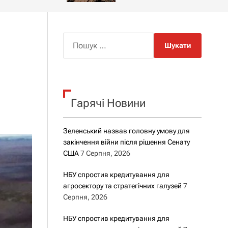
о
р
о
в
о
П
г
о
о
ш
р
е
у
ж
к
и
м
Гарячі Новини
:
у
Зеленський назвав головну умову для
закінчення війни після рішення Сенату
США
7 Серпня, 2026
НБУ спростив кредитування для
агросектору та стратегічних галузей
7
Серпня, 2026
НБУ спростив кредитування для