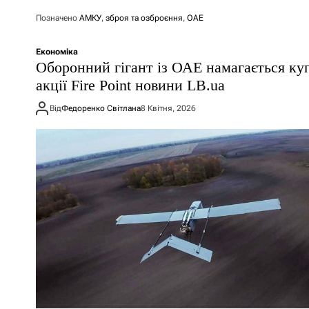
Позначено
АМКУ
,
зброя та озброєння
,
ОАЕ
Економіка
Оборонний гігант із ОАЕ намагається ку
акції Fire Point новини LB.ua
Від
Федоренко Світлана
8 Квітня, 2026