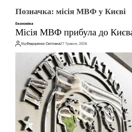
Позначка:
місія МВФ у Києві
Економіка
Місія МВФ прибула до Києва
Від
Федоренко Світлана
27 Травня, 2026