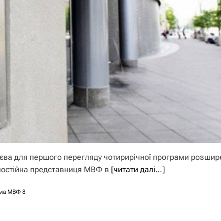
иєва для першого перегляду чотирирічної програми розшир
 постійна представниця МВФ в
[читати далі…]
ма МВФ 8