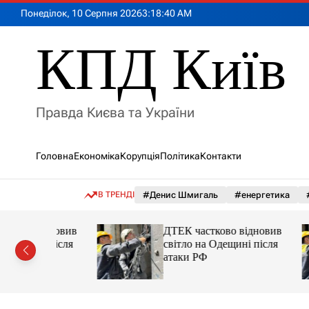
П
Понеділок, 10 Серпня 2026
3
:
18
:
41
AM
е
р
КПД Київ
е
й
т
и
Правда Києва та України
д
о
в
Головна
Економіка
Корупція
Політика
Контакти
м
і
с
В ТРЕНДІ
#Денис Шмигаль
#енергетика
т
у
ідновив
ДТЕК частково відновив
і після
світло на Одещині після
атаки РФ