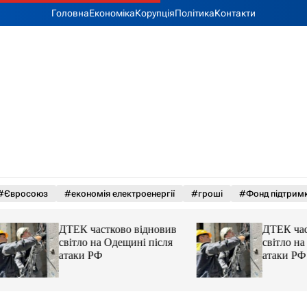
Головна
Економіка
Корупція
Політика
Контакти
#Євросоюз
#економія електроенергії
#гроші
#Фонд підтрим
ДТЕК частково відновив
ДТЕК частково в
світло на Одещині після
світло на Одещині
атаки РФ
атаки РФ