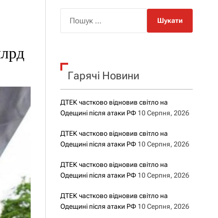
о
р
П
о
о
в
о
ш
г
млрд
у
о
р
к
е
Гарячі Новини
:
ж
и
м
у
ДТЕК частково відновив світло на
Одещині після атаки РФ
10 Серпня, 2026
ДТЕК частково відновив світло на
Одещині після атаки РФ
10 Серпня, 2026
ДТЕК частково відновив світло на
Одещині після атаки РФ
10 Серпня, 2026
ДТЕК частково відновив світло на
Одещині після атаки РФ
10 Серпня, 2026