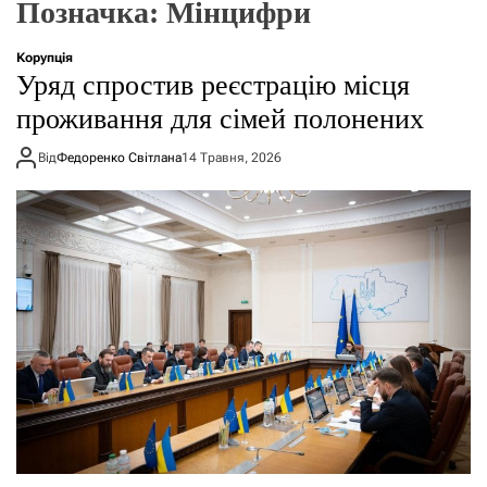
Позначка:
Мінцифри
о
р
е
Корупція
ж
Уряд спростив реєстрацію місця
и
м
проживання для сімей полонених
у
Від
Федоренко Світлана
14 Травня, 2026