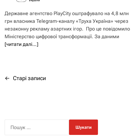
Державне агентство PlayCity оштрафувало на 4,8 млн
грн власника Telegram-каналу «Труха Україна» через
незаконну рекламу азартних ігор. Про це повідомило
Міністерство цифрової трансформації. За даними
[читати далі…]
←
Старі записи
Н
а
в
і
П
о
г