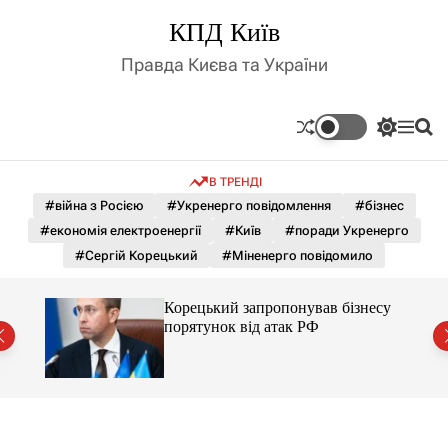
П
КПД Київ
е
р
Правда Києва та України
е
й
т
П
М
П
и
е
е
о
д
р
н
ш
В ТРЕНДІ
е
ю
у
о
м
к
#війна з Росією
#Укренерго повідомлення
#бізнес
в
и
м
#економія електроенергії
#Київ
#поради Укренерго
к
і
а
#Сергій Корецький
#Міненерго повідомило
ч
с
к
т
о
несу
Корецький запропонував бізнесу
у
л
порятунок від атак РФ
ь
о
р
о
в
о
г