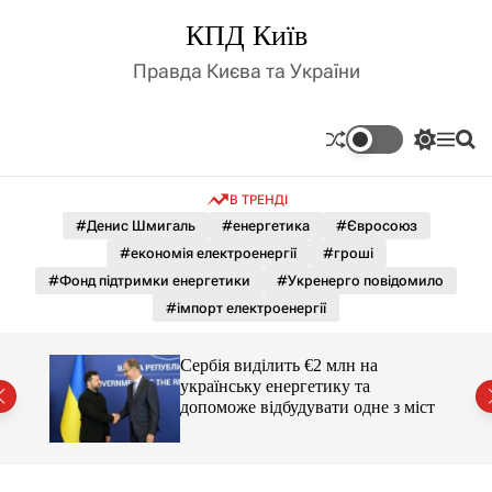
П
КПД Київ
е
р
Правда Києва та України
е
й
т
П
М
П
и
е
е
о
д
р
н
ш
В ТРЕНДІ
е
ю
у
о
м
к
#Денис Шмигаль
#енергетика
#Євросоюз
в
и
м
#економія електроенергії
#гроші
к
і
а
#Фонд підтримки енергетики
#Укренерго повідомило
ч
с
#імпорт електроенергії
к
т
о
у
л
Сербія виділить €2 млн на
ь
українську енергетику та
о
міст
допоможе відбудувати одне з міст
р
о
в
о
г