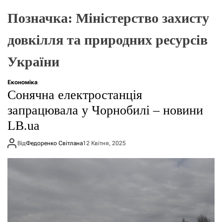
о
р
Позначка:
Міністерство захисту
е
ж
довкілля та природних ресурсів
и
м
у
України
Економіка
Сонячна електростанція
запрацювала у Чорнобилі – новини
LB.ua
Від
Федоренко Світлана
12 Квітня, 2025