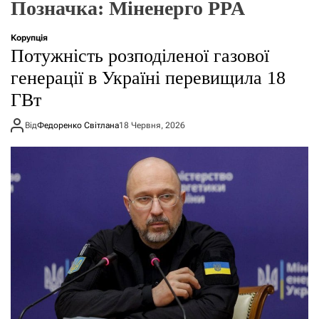
Позначка:
Міненерго PPA
о
р
е
Корупція
ж
Потужність розподіленої газової
и
м
генерації в Україні перевищила 18
у
ГВт
Від
Федоренко Світлана
18 Червня, 2026