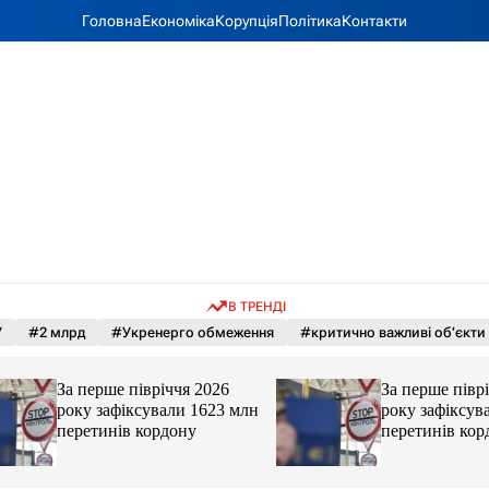
Головна
Економіка
Корупція
Політика
Контакти
В ТРЕНДІ
У
#2 млрд
#Укренерго обмеження
#критично важливі об’єкти
За перше півріччя 2026
За перше півріччя
року зафіксували 1623 млн
року зафіксували
перетинів кордону
перетинів кордон