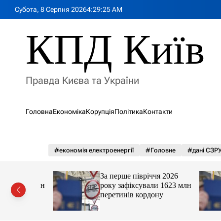
П
Субота, 8 Серпня 2026
4
:
29
:
27
AM
е
р
КПД Київ
е
й
т
и
Правда Києва та України
д
о
в
Головна
Економіка
Корупція
Політика
Контакти
м
і
с
т
#економія електроенергії
#Головне
#дані СЗР
у
я 2026
За перше півріччя 2026
 1623 млн
року зафіксували 1623 млн
ну
перетинів кордону