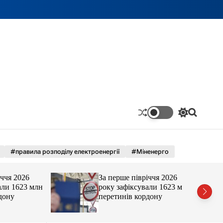
П
П
е
о
р
ш
е
у
м
к
#правила розподілу електроенергії
#Міненерго
и
к
а
 2026
За перше півріччя 2026
ч
 1623 млн
року зафіксували 1623 млн
к
у
перетинів кордону
о
л
ь