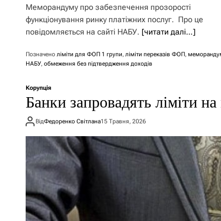
Меморандуму про забезпечення прозорості
функціонування ринку платіжних послуг. Про це
повідомляється на сайті НАБУ.
[читати далі…]
Позначено
ліміти для ФОП 1 групи
,
ліміти переказів ФОП
,
меморанду
НАБУ
,
обмеження без підтвердження доходів
Корупція
Банки запровадять ліміти на
Від
Федоренко Світлана
15 Травня, 2026