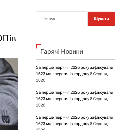
о
р
о
П
в
о
о
г
ш
о
ОПів
у
р
е
к
ж
Гарячі Новини
:
и
м
у
За перше півріччя 2026 року зафіксували
1623 млн перетинів кордону
8 Серпня,
2026
За перше півріччя 2026 року зафіксували
1623 млн перетинів кордону
8 Серпня,
2026
За перше півріччя 2026 року зафіксували
1623 млн перетинів кордону
8 Серпня,