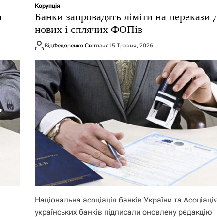
Корупція
я
Банки запровадять ліміти на перекази 
нових і сплячих ФОПів
Від
Федоренко Світлана
15 Травня, 2026
Національна асоціація банків України та Асоціаці
українських банків підписали оновлену редакцію