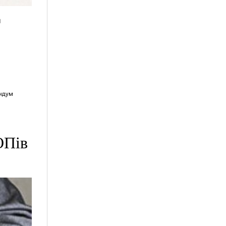
я
ндум
ОПів