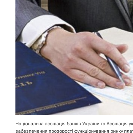
Національна асоціація банків України та Асоціація
забезпечення прозорості функціонування ринку плат