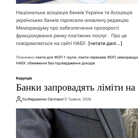
Національна асоціація банків України та Асоціація
українських банків підписали оновлену редакцію
Меморандуму про забезпечення прозорості
функціонування ринку платіжних послуг. Про це
повідомляється на сайті НАБУ.
[читати далі…]
Позначено
ліміти для ФОП 1 групи
,
ліміти переказів ФОП
,
меморанду
НАБУ
,
обмеження без підтвердження доходів
Корупція
Банки запровадять ліміти на
Від
Федоренко Світлана
15 Травня, 2026