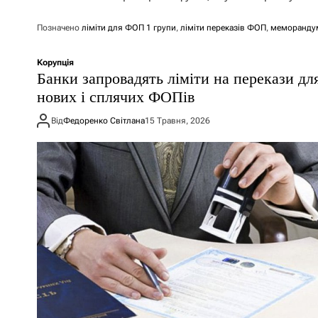
Позначено
ліміти для ФОП 1 групи
,
ліміти переказів ФОП
,
меморанду
Корупція
Банки запровадять ліміти на перекази дл
нових і сплячих ФОПів
Від
Федоренко Світлана
15 Травня, 2026