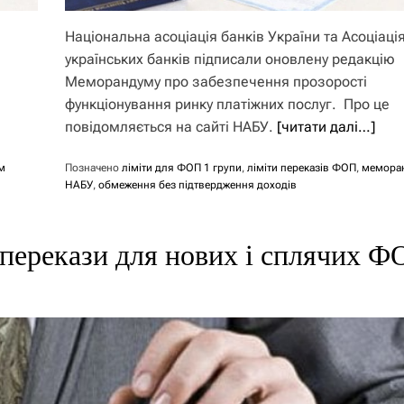
Національна асоціація банків України та Асоціаці
українських банків підписали оновлену редакцію
Меморандуму про забезпечення прозорості
функціонування ринку платіжних послуг. Про це
повідомляється на сайті НАБУ.
[читати далі…]
м
Позначено
ліміти для ФОП 1 групи
,
ліміти переказів ФОП
,
мемора
НАБУ
,
обмеження без підтвердження доходів
 перекази для нових і сплячих Ф