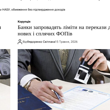
м НАБУ
,
обмеження без підтвердження доходів
Корупція
я
Банки запровадять ліміти на перекази 
нових і сплячих ФОПів
Від
Федоренко Світлана
15 Травня, 2026