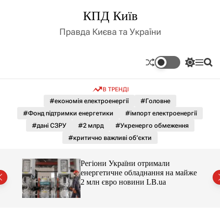
П
КПД Київ
е
р
Правда Києва та України
е
й
т
П
М
П
и
е
е
о
д
р
н
ш
В ТРЕНДІ
е
ю
у
о
м
к
#економія електроенергії
#Головне
в
и
м
#Фонд підтримки енергетики
#імпорт електроенергії
к
і
а
#дані СЗРУ
#2 млрд
#Укренерго обмеження
ч
с
#критично важливі об’єкти
к
т
о
у
л
Регіони України отримали
ь
енергетичне обладнання на майже
о
2 млн євро новини LB.ua
р
о
в
о
г