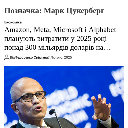
о
р
Позначка:
Марк Цукерберг
е
ж
и
Економіка
м
Amazon, Meta, Microsoft і Alphabet
у
планують витратити у 2025 році
понад 300 мільярдів доларів на
штучний інтелект
Від
Федоренко Світлана
7 Лютого, 2025