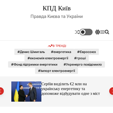
П
КПД Київ
е
р
Правда Києва та України
е
й
т
П
М
П
и
е
е
о
д
р
н
ш
В ТРЕНДІ
е
ю
у
о
м
к
#Денис Шмигаль
#енергетика
#Євросоюз
в
и
м
#економія електроенергії
#гроші
к
і
а
#Фонд підтримки енергетики
#Укренерго повідомило
ч
с
#імпорт електроенергії
к
т
о
у
л
Сербія виділить €2 млн на
ь
українську енергетику та
о
міст
допоможе відбудувати одне з міст
р
о
в
о
г