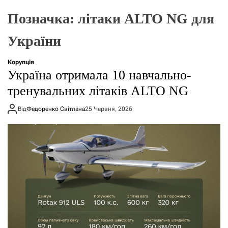
о
р
Позначка:
літаки ALTO NG для
е
ж
України
и
м
у
Корупція
Україна отримала 10 навчально-
тренувальних літаків ALTO NG
Від
Федоренко Світлана
25 Червня, 2026