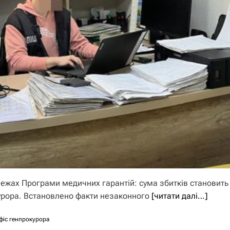
жах Програми медичних гарантій: сума збитків становить
курора. Встановлено факти незаконного
[читати далі…]
фіс генпрокурора