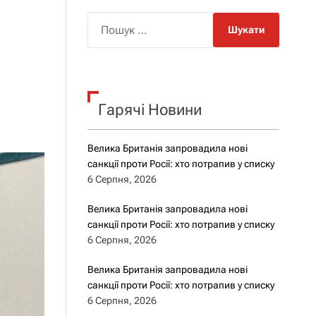
о
р
П
о
о
в
о
ш
г
у
о
р
к
е
Гарячі Новини
:
ж
и
м
у
Велика Британія запровадила нові
санкції проти Росії: хто потрапив у списку
6 Серпня, 2026
Велика Британія запровадила нові
санкції проти Росії: хто потрапив у списку
6 Серпня, 2026
Велика Британія запровадила нові
санкції проти Росії: хто потрапив у списку
6 Серпня, 2026