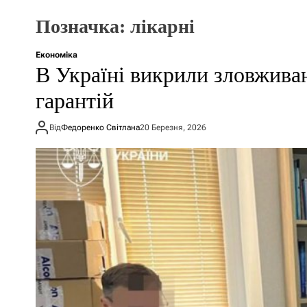
Позначка:
лікарні
Економіка
В Україні викрили зловжива
гарантій
Від
Федоренко Світлана
20 Березня, 2026