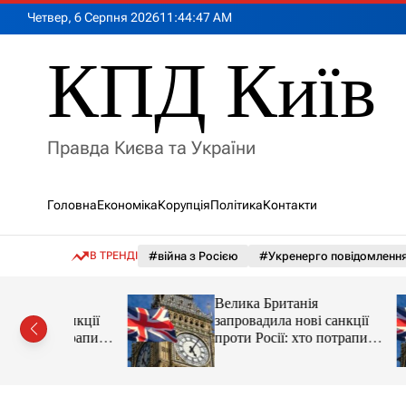
П
Четвер, 6 Серпня 2026
11
:
44
:
48
AM
е
р
КПД Київ
е
й
т
и
Правда Києва та України
д
о
в
Головна
Економіка
Корупція
Політика
Контакти
м
і
с
В ТРЕНДІ
#війна з Росією
#Укренерго повідомленн
т
у
Велика Британія
 санкції
запровадила нові санкції
потрапив у
проти Росії: хто потрапив у
списку