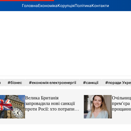
Головна
Економіка
Корупція
Політика
Контакти
я
#бізнес
#економія електроенергії
#санкції
#поради Укре
Велика Британія
Очільниця апарат
запровадила нові санкції
прем’єра отримал
проти Росії: хто потрапив у
прощання мільйон
списку
«Нафтогазу»