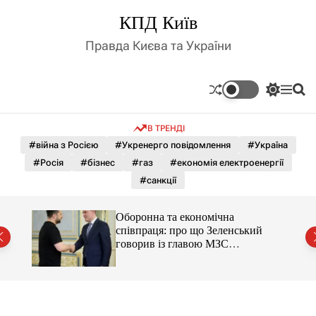
П
КПД Київ
е
р
Правда Києва та України
е
й
т
П
М
П
и
е
е
о
д
р
н
ш
В ТРЕНДІ
е
ю
у
о
м
к
#війна з Росією
#Укренерго повідомлення
#Україна
в
и
м
#Росія
#бізнес
#газ
#економія електроенергії
к
і
а
#санкції
ч
с
к
т
о
зують
Оборонна та економічна
у
л
співпраця: про що Зеленський
ь
говорив із главою МЗС
о
Азербайджану
р
о
в
о
г