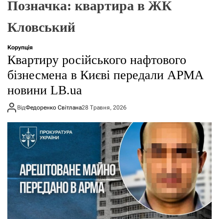
Позначка:
квартира в ЖК
о
р
е
Кловський
ж
и
м
Корупція
у
Квартиру російського нафтового
бізнесмена в Києві передали АРМА
новини LB.ua
Від
Федоренко Світлана
28 Травня, 2026