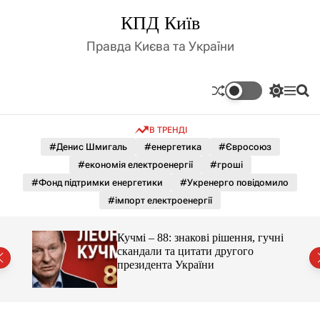
П
КПД Київ
е
р
Правда Києва та України
е
й
т
П
М
П
и
е
е
о
д
р
н
ш
В ТРЕНДІ
е
ю
у
о
м
к
#Денис Шмигаль
#енергетика
#Євросоюз
в
и
м
#економія електроенергії
#гроші
к
і
а
#Фонд підтримки енергетики
#Укренерго повідомило
ч
с
#імпорт електроенергії
к
т
о
у
л
гучні
Кучмі – 88: знакові рішення, гучні
ь
скандали та цитати другого
о
президента України
р
о
в
о
г