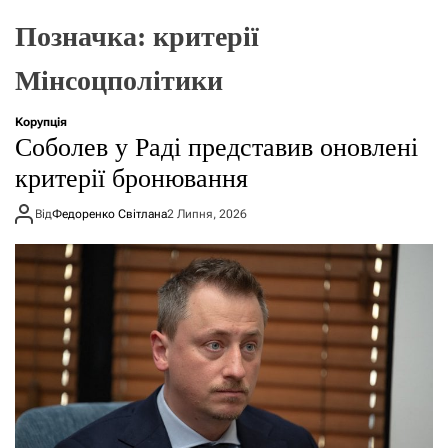
о
р
Позначка:
критерії
е
ж
Мінсоцполітики
и
м
у
Корупція
Соболев у Раді представив оновлені
критерії бронювання
Від
Федоренко Світлана
2 Липня, 2026