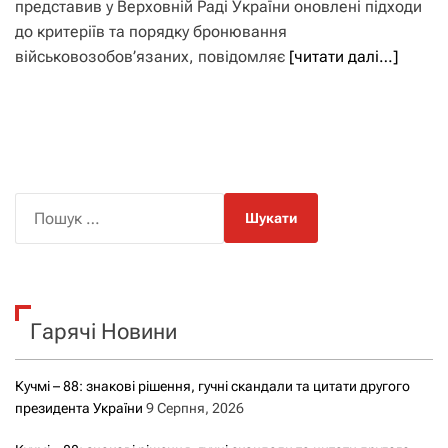
представив у Верховній Раді України оновлені підходи
до критеріїв та порядку бронювання
військовозобов’язаних, повідомляє
[читати далі…]
П
о
ш
у
к
Гарячі Новини
:
Кучмі – 88: знакові рішення, гучні скандали та цитати другого
президента України
9 Серпня, 2026