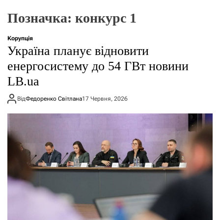
о
р
Позначка:
конкурс 1
е
ж
и
Корупція
м
Україна планує відновити
у
енергосистему до 54 ГВт новини
LB.ua
Від
Федоренко Світлана
17 Червня, 2026