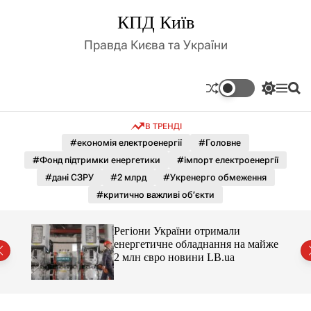
П
КПД Київ
е
р
Правда Києва та України
е
й
т
П
М
П
и
е
е
о
д
р
н
ш
В ТРЕНДІ
е
ю
у
о
м
к
#економія електроенергії
#Головне
в
и
м
#Фонд підтримки енергетики
#імпорт електроенергії
к
і
а
#дані СЗРУ
#2 млрд
#Укренерго обмеження
ч
с
#критично важливі об’єкти
к
т
о
у
л
Регіони України отримали
ь
майже
енергетичне обладнання на майже
о
2 млн євро новини LB.ua
р
о
в
о
г