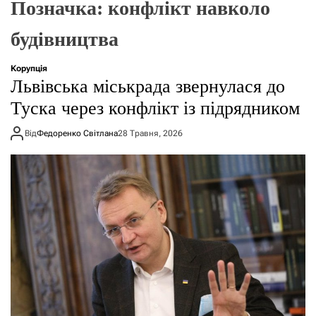
Позначка:
конфлікт навколо
о
р
е
будівництва
ж
и
м
Корупція
у
Львівська міськрада звернулася до
Туска через конфлікт із підрядником
Від
Федоренко Світлана
28 Травня, 2026