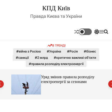
П
КПД Київ
е
р
Правда Києва та України
е
й
т
П
М
П
и
е
е
о
д
р
н
ш
В ТРЕНДІ
е
ю
у
о
м
к
#війна з Росією
#Україна
#Росія
#бізнес
в
и
м
#санкції
#2 млрд
#критично важливі об’єкти
к
і
а
#правила розподілу електроенергії
ч
с
к
т
о
лу
Уряд змінив правила розподілу
у
л
електроенергії за сезонами
ь
о
р
о
в
о
г