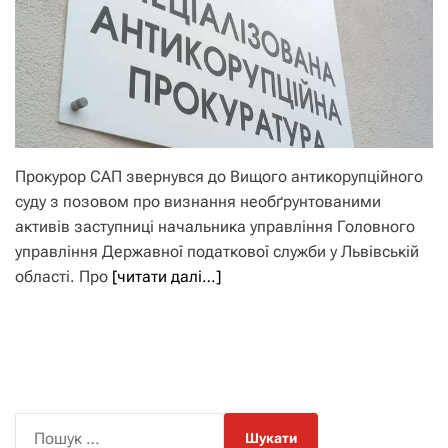
Прокурор САП звернувся до Вищого антикорупційного
суду з позовом про визнання необґрунтованими
активів заступниці начальника управління Головного
управління Державної податкової служби у Львівській
області. Про
[читати далі…]
П