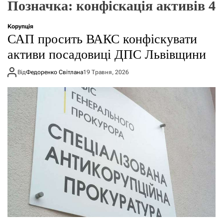
Позначка:
конфіскація активів 4
о
р
е
Корупція
ж
САП просить ВАКС конфіскувати
и
м
активи посадовиці ДПС Львівщини
у
Від
Федоренко Світлана
19 Травня, 2026