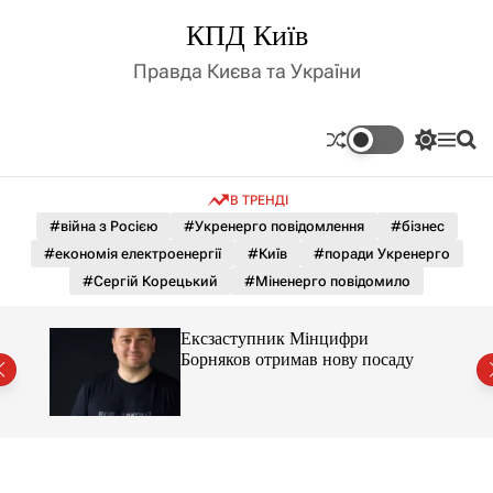
П
КПД Київ
е
р
Правда Києва та України
е
й
т
П
М
П
и
е
е
о
д
р
н
ш
В ТРЕНДІ
е
ю
у
о
м
к
#війна з Росією
#Укренерго повідомлення
#бізнес
в
и
м
#економія електроенергії
#Київ
#поради Укренерго
к
і
а
#Сергій Корецький
#Міненерго повідомило
ч
с
к
т
о
Ексзаступник Мінцифри
у
л
ду
Борняков отримав нову посаду
ь
о
р
о
в
о
г