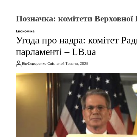
Позначка:
комітети Верховної
Економіка
Угода про надра: комітет Ра
парламенті – LB.ua
Від
Федоренко Світлана
6 Травня, 2025