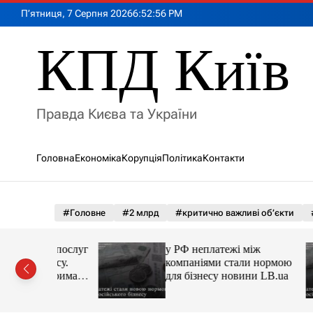
П
П’ятниця, 7 Серпня 2026
6
:
52
:
57
PM
е
р
КПД Київ
е
й
т
и
Правда Києва та України
д
о
в
Головна
Економіка
Корупція
Політика
Контакти
м
і
с
т
#Головне
#2 млрд
#критично важливі об’єкти
у
 до послуг
у РФ неплатежі між
знесу.
компаніями стали нормою
 отримав
для бізнесу новини LB.ua
м’єра