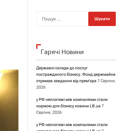
о
р
о
П
в
о
о
г
ш
о
у
р
е
к
ж
Гарячі Новини
:
и
м
у
Державні склади до послуг
постраждалого бізнесу. Фонд держмайна
отримав завдання від прем’єра
7 Серпня,
2026
у РФ неплатежі між компаніями стали
нормою для бізнесу новини LB.ua
7
Серпня, 2026
у РФ неплатежі між компаніями стали