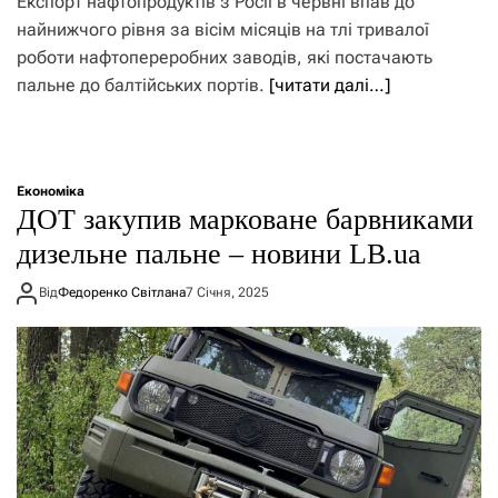
Експорт нафтопродуктів з Росії в червні впав до
найнижчого рівня за вісім місяців на тлі тривалої
роботи нафтопереробних заводів, які постачають
пальне до балтійських портів.
[читати далі…]
Економіка
ДОТ закупив марковане барвниками
дизельне пальне – новини LB.ua
Від
Федоренко Світлана
7 Січня, 2025