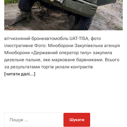
вітчизняний бронеавтомобіль UAT-TISA, фото
ілюстративне Фото: Міноборони Закупівельна агенція
Міноборони «Державний оператор тилу» закупила
дизельне пальне, яке марковане барвниками. Всього
за результатами торгів уклали контрактів
[читати далі…]
П
о