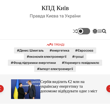
П
КПД Київ
е
р
Правда Києва та України
е
й
т
П
М
П
и
е
е
о
д
р
н
ш
В ТРЕНДІ
е
ю
у
о
м
к
#Денис Шмигаль
#енергетика
#Євросоюз
в
и
м
#економія електроенергії
#гроші
к
і
а
#Фонд підтримки енергетики
#Укренерго повідомило
ч
с
#імпорт електроенергії
к
т
о
у
л
Сербія виділить €2 млн на
ь
українську енергетику та
о
міст
допоможе відбудувати одне з міст
р
о
в
о
г