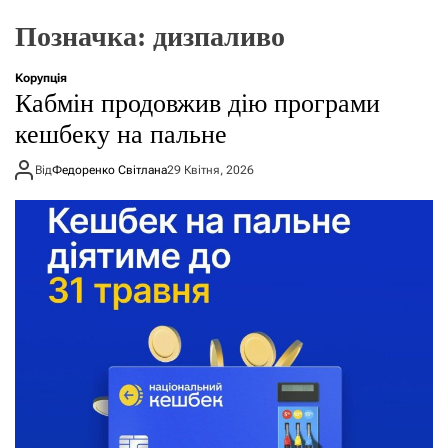
о
р
Позначка:
дизпаливо
е
ж
и
Корупція
м
Кабмін продовжив дію програми
у
кешбеку на пальне
Від
Федоренко Світлана
29 Квітня, 2026